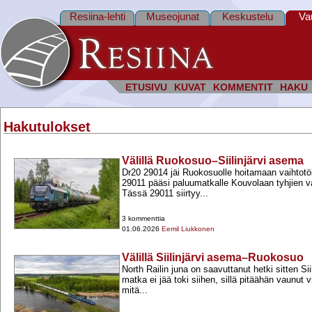
Resiina-lehti
Museojunat
Keskustelu
Va
ETUSIVU
KUVAT
KOMMENTIT
HAKU
Hakutulokset
Välillä Ruokosuo–Siilinjärvi asema
Dr20 29014 jäi Ruokosuolle hoitamaan vaihtotö
29011 pääsi paluumatkalle Kouvolaan tyhjien 
Tässä 29011 siirtyy...
3 kommenttia
01.06.2026
Eemil Liukkonen
Välillä Siilinjärvi asema–Ruokosuo
North Railin juna on saavuttanut hetki sitten Sii
matka ei jää toki siihen, sillä pitäähän vaunut v
mitä...