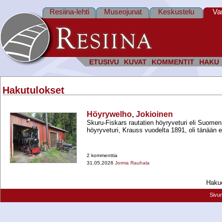
Resiina-lehti
Museojunat
Keskustelu
Va
ETUSIVU
KUVAT
KOMMENTIT
HAKU
Hakutulokset
Höyrywelho, Jokioinen
Skuru-​Fiskars rautatien höyryveturi eli Suomen
höyryveturi, Krauss vuodelta 1891, oli tänään 
2 kommenttia
31.05.2026
Jorma Rauhala
Hakue
Sivu