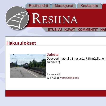
Resiina-lehti
Museojunat
Keskustelu
ETUSIVU
KUVAT
KOMMENTIT
HA
Hakutulokset
Jokela
Deeveeri matkalla ilmalasta Riihimäelle, ol
aikoihin :)
1 kommentti
02.07.2025
Veeti Saukkonen