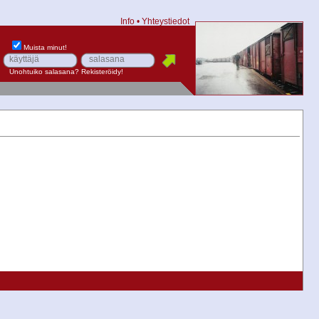
Info
•
Yhteystiedot
Muista minut!
Unohtuiko salasana?
Rekisteröidy!