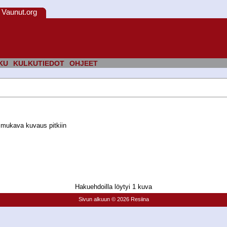
Vaunut.org
KU
KULKUTIEDOT
OHJEET
i mukava kuvaus pitkiin
Hakuehdoilla löytyi 1 kuva
Sivun alkuun
© 2026 Resiina