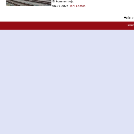
Ei kommentteja
06.07.2026
Toni Lassila
Hakueh
Sivu