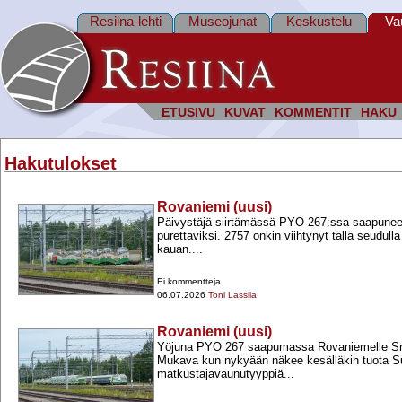
Resiina-lehti
Museojunat
Keskustelu
Va
ETUSIVU
KUVAT
KOMMENTIT
HAKU
Hakutulokset
Rovaniemi (uusi)
Päivystäjä siirtämässä PYO 267:ssa saapuneet
purettaviksi. 2757 onkin viihtynyt tällä seudull
kauan....
Ei kommentteja
06.07.2026
Toni Lassila
Rovaniemi (uusi)
Yöjuna PYO 267 saapumassa Rovaniemelle Sr
Mukava kun nykyään näkee kesälläkin tuota S
matkustajavaunutyyppiä...