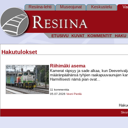
Resiina-lehti
Museojunat
Keskustelu
Va
ETUSIVU
KUVAT
KOMMENTIT
HAKU
Hakutulokset
Riihimäki asema
Kamerat räpsyy ja sade alkaa, kun Deeverival
määränpäähänsä tyhjien raakapuuvaunujen kan
Harmillisesti nämä pian ovat...
11 kommenttia
05.07.2026
Veeti Pietilä
Hakue
Sivu