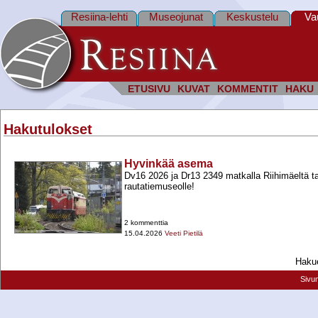
Resiina-lehti
Museojunat
Keskustelu
Va
ETUSIVU
KUVAT
KOMMENTIT
HAKU
Hakutulokset
Hyvinkää asema
Dv16 2026 ja Dr13 2349 matkalla Riihimäeltä 
rautatiemuseolle!
2 kommenttia
15.04.2026
Veeti Pietilä
Hakue
Sivu