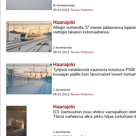
Ei kommentteja
29.01.2012
Teemu Peltonen
Haarajoki
Allegro numerolla 37 vienee pääasiassa loppia
viettäjiä takaisin kotomaahansa.
2 kommenttia
08.01.2012
Teemu Peltonen
Haarajoki
Tyhjistä venäläisistä vaunuista koostuva P568 p
kuvaajan päälle kuin länsimaiset toverit konsa
1 kommentti
08.01.2012
Teemu Peltonen
Haarajoki
IC5 Joensuuhun osuu uhriksi vastapalloon otett
Tässä vaiheessa alkoi pikku hiljaa tuntumaan k
1 kommentti