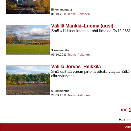
Ei kommentteja
09.10.2011
Teemu Peltonen
Välillä Mankki–Luoma (uusi)
Sm5 #11 hinauksessa kohti Ilmalaa Dv12 2631 k
3 kommenttia
09.10.2011
Teemu Peltonen
Välillä Jorvas–Heikkilä
Sm1 esittää varsin pirteitä otteita vääjäämätt
alkusyksyssä
5 kommenttia
24.09.2011
Teemu Peltonen
<<
Hakuehd
Sivu