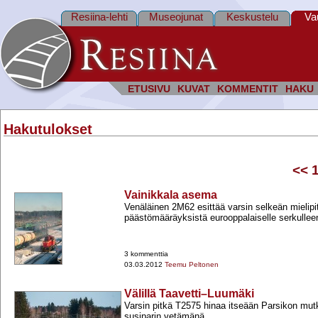
Resiina-lehti
Museojunat
Keskustelu
Va
ETUSIVU
KUVAT
KOMMENTIT
HAKU
Hakutulokset
<<
Vainikkala asema
Venäläinen 2M62 esittää varsin selkeän mielipi
päästömääräyksistä eurooppalaiselle serkullee
3 kommenttia
03.03.2012
Teemu Peltonen
Välillä Taavetti–Luumäki
Varsin pitkä T2575 hinaa itseään Parsikon mut
susiparin vetämänä