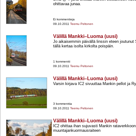
ohittavaa junaa.
Ei kommentteja
09.10.2011
Teemu Peltonen
Välillä Mankki–Luoma (uusi)
Jo aikaisemmin päivällä linssin eteen joutunut
tällä kertaa isolta kirkolta poispäin.
1 kommentti
09.10.2011
Teemu Peltonen
Välillä Mankki–Luoma (uusi)
Varsin kirjava IC2 sivuuttaa Mankin pellot ja R
3 kommenttia
09.10.2011
Teemu Peltonen
Välillä Mankki–Luoma (uusi)
IC2 ohittaa ihan sujuvasti Mankin rataverkko
muuntajankuormausraiteen