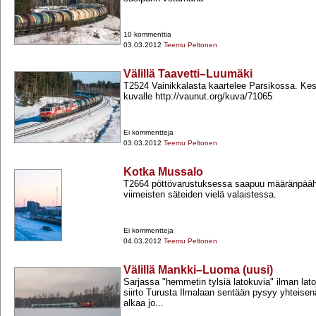
10 kommenttia
03.03.2012
Teemu Peltonen
Välillä Taavetti–Luumäki
T2524 Vainikkalasta kaartelee Parsikossa. Kes
kuvalle http://vaunut.org/kuva/71065
Ei kommentteja
03.03.2012
Teemu Peltonen
Kotka Mussalo
T2664 pöttövarustuksessa saapuu määränpääh
viimeisten säteiden vielä valaistessa.
Ei kommentteja
04.03.2012
Teemu Peltonen
Välillä Mankki–Luoma (uusi)
Sarjassa "hemmetin tylsiä latokuvia" ilman la
siirto Turusta Ilmalaan sentään pysyy yhteise
alkaa jo...