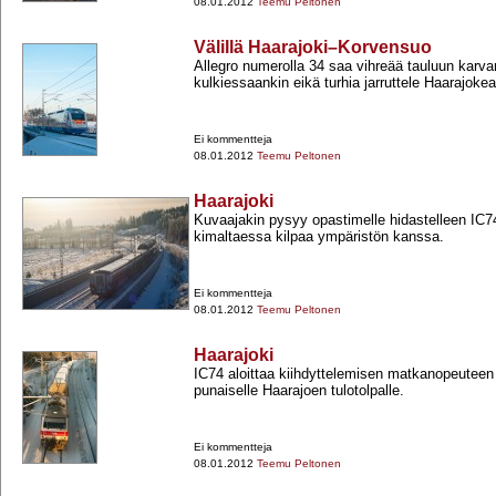
08.01.2012
Teemu Peltonen
Välillä Haarajoki–Korvensuo
Allegro numerolla 34 saa vihreää tauluun karv
kulkiessaankin eikä turhia jarruttele Haarajoke
Ei kommentteja
08.01.2012
Teemu Peltonen
Haarajoki
Kuvaajakin pysyy opastimelle hidastelleen IC7
kimaltaessa kilpaa ympäristön kanssa.
Ei kommentteja
08.01.2012
Teemu Peltonen
Haarajoki
IC74 aloittaa kiihdyttelemisen matkanopeuteen 
punaiselle Haarajoen tulotolpalle.
Ei kommentteja
08.01.2012
Teemu Peltonen