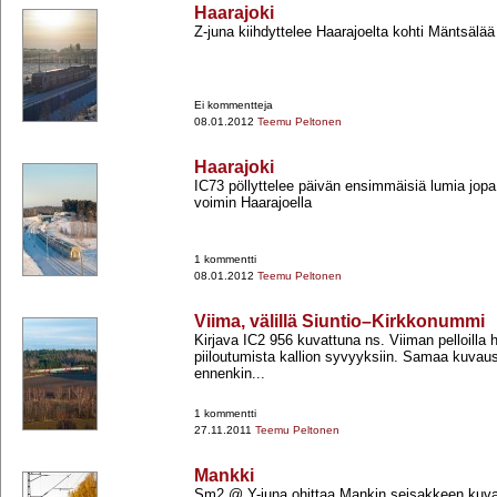
Haarajoki
Z-​juna kiihdyttelee Haarajoelta kohti Mäntsälää
Ei kommentteja
08.01.2012
Teemu Peltonen
Haarajoki
IC73 pöllyttelee päivän ensimmäisiä lumia jopa
voimin Haarajoella
1 kommentti
08.01.2012
Teemu Peltonen
Viima, välillä Siuntio–Kirkkonummi
Kirjava IC2 956 kuvattuna ns. Viiman pelloilla
piiloutumista kallion syvyyksiin. Samaa kuvau
ennenkin...
1 kommentti
27.11.2011
Teemu Peltonen
Mankki
Sm2 @ Y-​juna ohittaa Mankin seisakkeen kuv