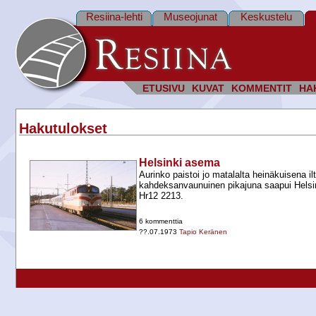
Resiina-lehti
Museojunat
Keskustelu
ETUSIVU
KUVAT
KOMMENTIT
HA
Hakutulokset
Helsinki asema
Aurinko paistoi jo matalalta heinäkuisena i
kahdeksanvaunuinen pikajuna saapui Helsi
Hr12 2213.
6 kommenttia
??.07.1973
Tapio Keränen