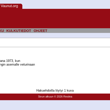
Vaunut.org
KU
KULKUTIEDOT
OHJEET
ltana 1973, kun
ngin asemalle veturinaan
Hakuehdoilla löytyi 1 kuva
Sivun alkuun
© 2026 Resiina