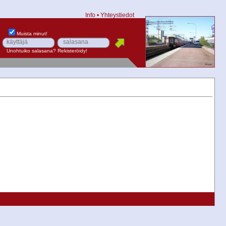
Info
•
Yhteystiedot
Muista minut!
Unohtuiko salasana?
Rekisteröidy!