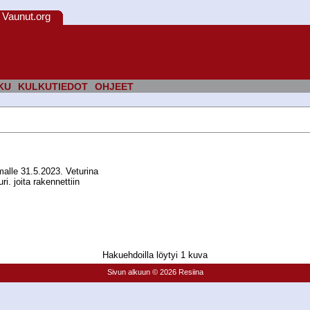
Vaunut.org
KU
KULKUTIEDOT
OHJEET
alle 31.5.2023. Veturina
i. joita rakennettiin
Hakuehdoilla löytyi 1 kuva
Sivun alkuun
© 2026 Resiina