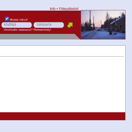
Info
•
Yhteystiedot
Muista minut!
Unohtuiko salasana?
Rekisteröidy!