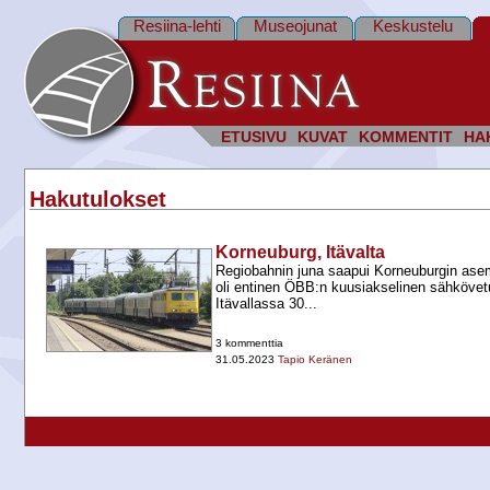
Resiina-lehti
Museojunat
Keskustelu
ETUSIVU
KUVAT
KOMMENTIT
HA
Hakutulokset
Korneuburg, Itävalta
Regiobahnin juna saapui Korneuburgin asem
oli entinen ÖBB:n kuusiakselinen sähkövetur
Itävallassa 30...
3 kommenttia
31.05.2023
Tapio Keränen