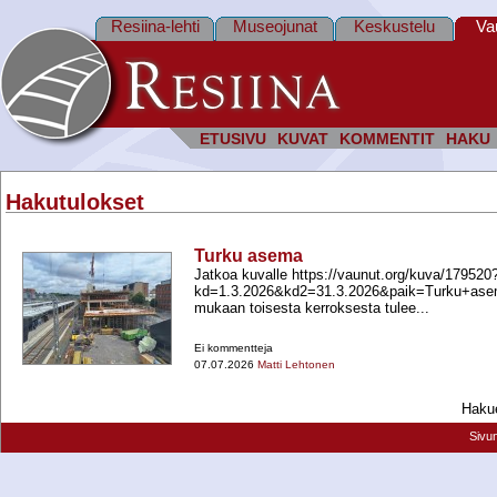
Resiina-lehti
Museojunat
Keskustelu
Va
ETUSIVU
KUVAT
KOMMENTIT
HAKU
Hakutulokset
Turku asema
Jatkoa kuvalle https://vaunut.org/kuva/179520
kd=1.3.2026&kd2=31.3.2026&paik=Turku+​as
mukaan toisesta kerroksesta tulee...
Ei kommentteja
07.07.2026
Matti Lehtonen
Hakue
Sivu