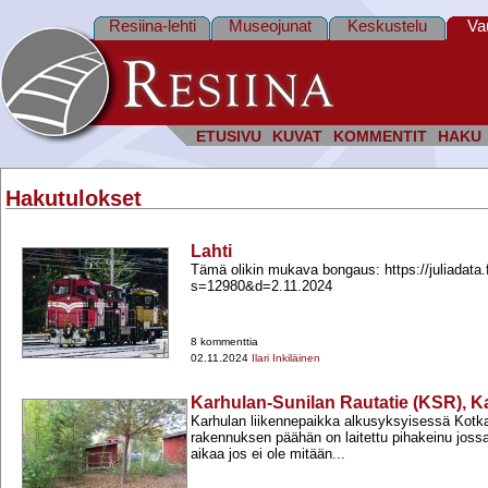
Resiina-lehti
Museojunat
Keskustelu
Va
ETUSIVU
KUVAT
KOMMENTIT
HAKU
Hakutulokset
Lahti
Tämä olikin mukava bongaus: https://juliadata.
s=12980&​d=2.11.2024
8 kommenttia
02.11.2024
Ilari Inkiläinen
Karhulan-Sunilan Rautatie (KSR), K
Karhulan liikennepaikka alkusyksyisessä Kotk
rakennuksen päähän on laitettu pihakeinu joss
aikaa jos ei ole mitään...