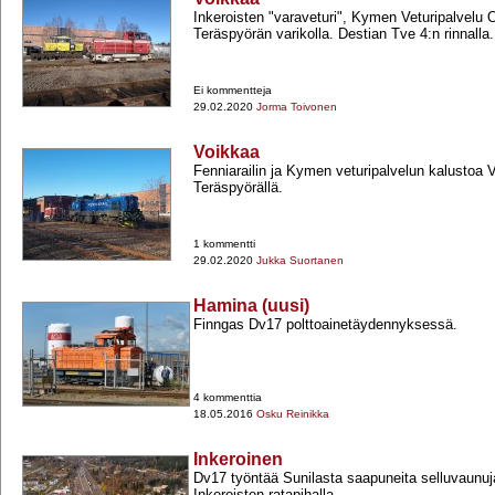
Inkeroisten "varaveturi", Kymen Veturipalvelu
Teräspyörän varikolla. Destian Tve 4:n rinnalla.
Ei kommentteja
29.02.2020
Jorma Toivonen
Voikkaa
Fenniarailin ja Kymen veturipalvelun kalustoa 
Teräspyörällä.
1 kommentti
29.02.2020
Jukka Suortanen
Hamina (uusi)
Finngas Dv17 polttoainetäydennyksessä.
4 kommenttia
18.05.2016
Osku Reinikka
Inkeroinen
Dv17 työntää Sunilasta saapuneita selluvaunuja
Inkeroisten ratapihalla.