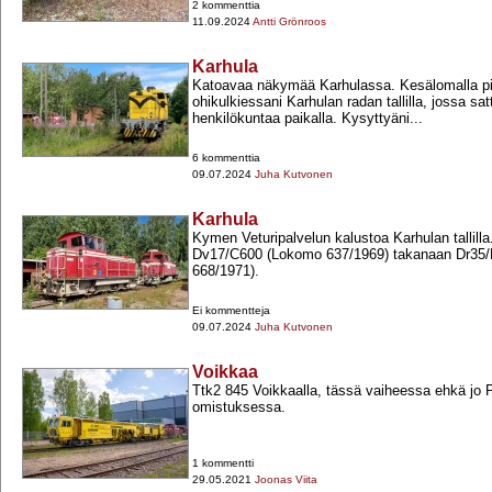
2 kommenttia
11.09.2024
Antti Grönroos
Karhula
Katoavaa näkymää Karhulassa. Kesälomalla pi
ohikulkiessani Karhulan radan tallilla, jossa sa
henkilökuntaa paikalla. Kysyttyäni...
6 kommenttia
09.07.2024
Juha Kutvonen
Karhula
Kymen Veturipalvelun kalustoa Karhulan tallill
Dv17/C600 (Lokomo 637/1969) takanaan Dr35/
668/1971).
Ei kommentteja
09.07.2024
Juha Kutvonen
Voikkaa
Ttk2 845 Voikkaalla, tässä vaiheessa ehkä jo 
omistuksessa.
1 kommentti
29.05.2021
Joonas Viita