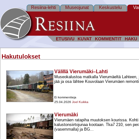
Resiina-lehti
Museojunat
Keskustelu
Va
ETUSIVU
KUVAT
KOMMENTIT
HAKU
Hakutulokset
Välillä Vierumäki–Lahti
Museokalustoa matkalla Vierumäeltä Lahteen, 
jää ja osa lähtee Kouvolaan Vierumäen remonti
Ei kommentteja
25.04.2026
Joel Kuikka
Vierumäki
Vierumäen ratapiha muutoksen kourissa. Kohti
kalustonsiirtojunaa kootaan. Tka7 210, sen p
(vasemmalla) ja BG...