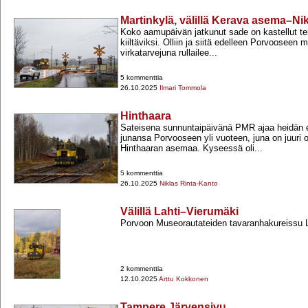
Martinkylä, välillä Kerava asema–Nik
Koko aamupäivän jatkunut sade on kastellut te
kiiltäviksi. Olliin ja siitä edelleen Porvooseen 
virkatarvejuna rullailee...
5 kommenttia
26.10.2025
Ilmari Tommola
Hinthaara
Sateisena sunnuntaipäivänä PMR ajaa heidän
junansa Porvooseen yli vuoteen, juna on juuri 
Hinthaaran asemaa. Kyseessä oli...
5 kommenttia
26.10.2025
Niklas Rinta-Kanto
Välillä Lahti–Vierumäki
Porvoon Museorautateiden tavaranhakureissu L
2 kommenttia
12.10.2025
Arttu Kokkonen
Tampere Järvensivu