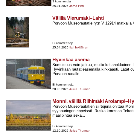
3 kommenttia
25.04.2026
Jarno Piltti
Välillä Vierumäki–Lahti
Porvoon Museorautatie ry:n V 12914 matkalla 
Ei kommentteja
25.04.2026
Ilari Inkiläinen
Hyvinkää asema
Sumuisuus vain jatkuu, mutta keltanokkainen L
Hyvinkään rautatieasemalla kirkkaasti. Lätät o
Porvoon radalle...
Ei kommentteja
28.03.2026
Julius Thurman
Monni, välillä Riihimäki Arolampi–H
Porvoon Museorautatien siirtojuna ohittaa Monn
syysauringon rippeissä. Ruska korostaa Tekarin 
maalipintaa sekä...
Ei kommentteja
12.10.2025
Julius Thurman