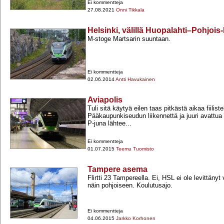
Ei kommentteja
27.08.2021
Onni Tikkala
Helsinki, välillä Huopalahti–Pohjoi
M-​stoge Martsarin suuntaan.
Ei kommentteja
02.06.2014
Antti Havukainen
Aviapolis
Tuli sitä käytyä eilen taas pitkästä aikaa fiilis
Pääkaupunkiseudun liikennettä ja juuri avattu
P-​juna lähtee...
Ei kommentteja
01.07.2015
Teemu Tuomisto
Tampere asema
Flirtti 23 Tampereella. Ei, HSL ei ole levittänyt 
näin pohjoiseen. Koulutusajo.
Ei kommentteja
04.06.2015
Jarkko Korhonen