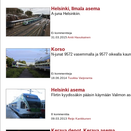
Helsinki, Ilmala asema
A-​juna Helsinkiin.
Ei kommentteja
31.03.2015
Antti Havukainen
Korso
N-​junat 9572 vasemmalla ja 9577 oikealla kaun
Ei kommentteja
18.06.2014
Tuukka Varjoranta
Helsinki asema
Flirtin kyydissäkin pääsin käymään Valimon as
8 kommenttia
09.03.2013
Reijo Kankkunen
Kerava depot, Kerava asema