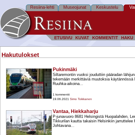
Resiina-lehti
Museojunat
Keskustelu
Va
ETUSIVU
KUVAT
KOMMENTIT
HAKU
Hakutulokset
Pukinmäki
Siltaremontin vuoksi jouduttiin pääradan lähiju
tekemään merkittäviä muutoksia käytännössä 
Ruuhka-​aikoina...
1 kommentti
19.06.2021
Simo Toikkanen
Vantaa, Hiekkaharju
P-​junavuoro 8681 Helsingistä Huopalahden, L
Tikkurilan kautta takaisin Helsinkiin jarruttelee
Johtavana...