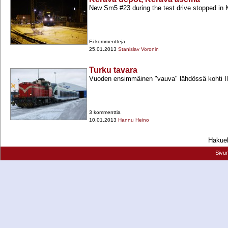
New Sm5 #23 during the test drive stopped in 
Ei kommentteja
25.01.2013
Stanislav Voronin
Turku tavara
Vuoden ensimmäinen "vauva" lähdössä kohti I
3 kommenttia
10.01.2013
Hannu Heino
Hakueh
Sivu