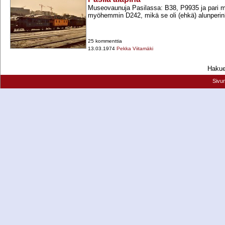
Museovaunuja Pasilassa: B38, P9935 ja pari mu
myöhemmin D242, mikä se oli (ehkä) alunperink
25 kommenttia
13.03.1974
Pekka Viitamäki
Hakueh
Sivu