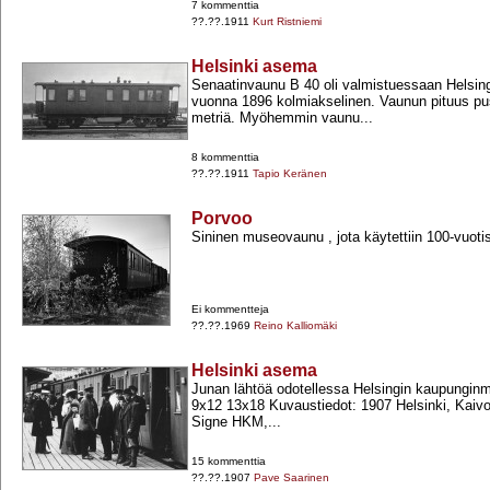
7 kommenttia
??.??.1911
Kurt Ristniemi
Helsinki asema
Senaatinvaunu B 40 oli valmistuessaan Helsing
vuonna 1896 kolmiakselinen. Vaunun pituus pu
metriä. Myöhemmin vaunu...
8 kommenttia
??.??.1911
Tapio Keränen
Porvoo
Sininen museovaunu , jota käytettiin 100-​vuotis
Ei kommentteja
??.??.1969
Reino Kalliomäki
Helsinki asema
Junan lähtöä odotellessa Helsingin kaupungin
9x12 13x18 Kuvaustiedot: 1907 Helsinki, Kaivo
Signe HKM,...
15 kommenttia
??.??.1907
Pave Saarinen