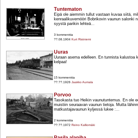
Tuntematon
Eipä ole aiemmin tullut vastaan kuvaa siitä, mil
kenraalikuvernööri Bobrikovin vaunun salonki nä
syystä parikin lehteä...
3 kommenttia
??.08.1904
Kurt Ristniemi
Uuras
Uuraan asema edelleen. En tunnista kalustoa 
kelpaa!
15 kommenttia
??.??.1926
Jaakko Aumala
Porvoo
Tasokasta tuo Heikin vaunutuntemus. En ole e
muistiin seuraavan vaunun tietoja. Mutta lähin
matkustajavaunun kyljessä lukee :...
2 kommenttia
??.??.1972
Reino Kalliomäki
Pasila alapiha