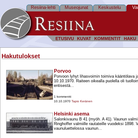
Resiina-lehti
Museojunat
Keskustelu
Va
ETUSIVU
KUVAT
KOMMENTIT
HAKU
Hakutulokset
Porvoo
Porvoon lyhyt lihasvoimin toimiva kääntölava j
10.10.1970. Raiteen oikealla puolella oli tuolloin
entisestä...
1 kommentti
10.10.1970
Tapio Keränen
Helsinki asema
Salonkivaunu B 41 (myöh. A 41). Vaunun valmis
Ringhoffer valmiille rautateille vuodeksi 1898.
vaunuluettelossa vaunun...