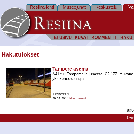
Resiina-lehti
Museojunat
Keskustelu
Va
ETUSIVU
KUVAT
KOMMENTIT
HAKU
Hakutulokset
Tampere asema
A41 tuli Tampereelle junassa IC2 177. Mukana 
yksikerrosvaunuja.
1 kommentti
29.01.2014
Misa Lammio
Hakue
Sivu