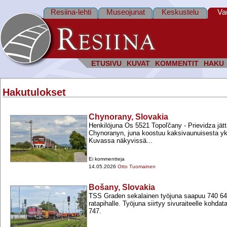
Resiina-lehti
Museojunat
Keskustelu
Va
ETUSIVU
KUVAT
KOMMENTIT
HAKU
Hakutulokset
Chynorany, Slovakia
Henkilöjuna Os 5521 Topoľčany -​ Prievidza jät
Chynoranyn, juna koostuu kaksivaunuisesta yk
Kuvassa näkyvissä...
Ei kommentteja
14.05.2026
Otto Tuomainen
Bošany, Slovakia
TSS Graden sekalainen työjuna saapuu 740 64
ratapihalle. Työjuna siirtyy sivuraiteelle kohda
747.