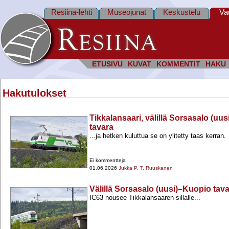
Resiina-lehti
Museojunat
Keskustelu
Va
ETUSIVU
KUVAT
KOMMENTIT
HAKU
Hakutulokset
Tikkalansaari, välillä Sorsasalo (uu
tavara
...ja hetken kuluttua se on ylitetty taas kerran.
Ei kommentteja
01.06.2026
Jukka P. T. Ruuskanen
Välillä Sorsasalo (uusi)–Kuopio tav
IC63 nousee Tikkalansaaren sillalle...