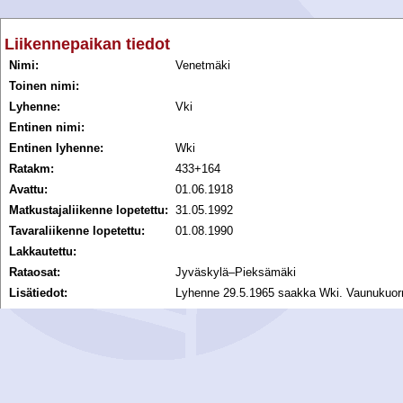
Liikennepaikan tiedot
Nimi:
Venetmäki
Toinen nimi:
Lyhenne:
Vki
Entinen nimi:
Entinen lyhenne:
Wki
Ratakm:
433+164
Avattu:
01.06.1918
Matkustajaliikenne lopetettu:
31.05.1992
Tavaraliikenne lopetettu:
01.08.1990
Lakkautettu:
Rataosat:
Jyväskylä–Pieksämäki
Lisätiedot:
Lyhenne 29.5.1965 saakka Wki. Vaunukuorma