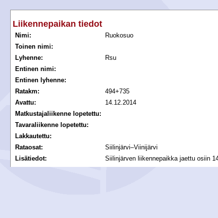
Liikennepaikan tiedot
Nimi:
Ruokosuo
Toinen nimi:
Lyhenne:
Rsu
Entinen nimi:
Entinen lyhenne:
Ratakm:
494+735
Avattu:
14.12.2014
Matkustajaliikenne lopetettu:
Tavaraliikenne lopetettu:
Lakkautettu:
Rataosat:
Siilinjärvi–Viinijärvi
Lisätiedot:
Siilinjärven liikennepaikka jaettu osiin