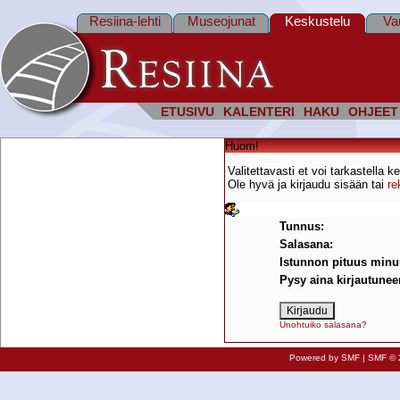
Resiina-lehti
Museojunat
Keskustelu
Va
ETUSIVU
KALENTERI
HAKU
OHJEET
Huom!
Valitettavasti et voi tarkastella k
Ole hyvä ja kirjaudu sisään tai
re
Kirjaudu
Tunnus:
Salasana:
Istunnon pituus minuu
Pysy aina kirjautuneen
Unohtuiko salasana?
Powered by SMF
|
SMF © 