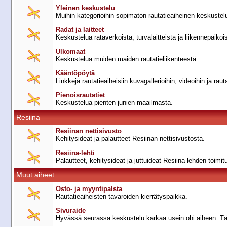
Yleinen keskustelu
Muihin kategorioihin sopimaton rautatieaiheinen keskustel
Radat ja laitteet
Keskustelua rataverkoista, turvalaitteista ja liikennepaikoi
Ulkomaat
Keskustelua muiden maiden rautatieliikenteestä.
Kääntöpöytä
Linkkejä rautatieaiheisiin kuvagallerioihin, videoihin ja raut
Pienoisrautatiet
Keskustelua pienten junien maailmasta.
Resiina
Resiinan nettisivusto
Kehitysideat ja palautteet Resiinan nettisivustosta.
Resiina-lehti
Palautteet, kehitysideat ja juttuideat Resiina-lehden toimit
Muut aiheet
Osto- ja myyntipalsta
Rautatieaiheisten tavaroiden kierrätyspaikka.
Sivuraide
Hyvässä seurassa keskustelu karkaa usein ohi aiheen. Tänne