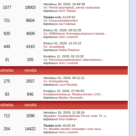
Heinäkuu 30, 2026, 16:49:58
1077
18003
Vs: Pieniä kysymyksiä, pieniä vastauksia
kirjoittanut
Onni Tikkala
Tänään
kello 14:25:52
721
8604
Vs: Kaupunkiraideverkot
kirjoittanut
Jari Välimaa
Elokuu 02, 2026, 00:52:35
820
4609
Vs: HSB(Harzer Schmalspurbahnen) tiedott...
kirjoittanut
John Lindroth
Elokuu 01, 2026, 13:15:22
449
4143
Vs: Junabiisejä
kirjoittanut
Heikki Piirainen
Kesäkuu 11, 2026, 02:13:32
31
205
Vs: Pienoisrautatiekaluston rakentaminen...
kirjoittanut
John Lindroth
aihetta
viestiä
Heinäkuu 01, 2026, 09:11:21
275
2937
Vs: Kehitysideoita
kirjoittanut
Lauri Rantala
Kesäkuu 15, 2026, 07:56:55
93
846
Keräilyharvinaisuus: Resiina-lehden 2/20...
kirjoittanut
Markku Nummelin
aihetta
viestiä
Heinäkuu 26, 2026, 11:38:24
712
1596
Myydään: Käyttämättömiä Pecon code 75 -v...
kirjoittanut
Petri Sallinen
Tänään
kello 18:02:44
254
14422
Vs: Musiikki meidän harrastjien oma musi...
kirjoittanut
John Lindroth