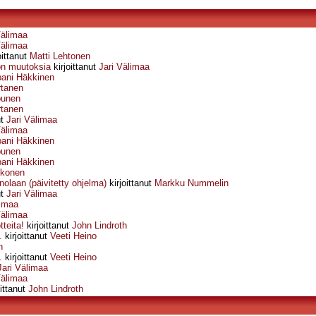
Välimaa
Välimaa
oittanut
Matti Lehtonen
ön muutoksia
kirjoittanut
Jari Välimaa
pani Häkkinen
rtanen
punen
rtanen
ut
Jari Välimaa
Välimaa
pani Häkkinen
punen
pani Häkkinen
konen
nolaan (päivitetty ohjelma)
kirjoittanut
Markku Nummelin
ut
Jari Välimaa
limaa
Välimaa
teita!
kirjoittanut
John Lindroth
.
kirjoittanut
Veeti Heino
n
.
kirjoittanut
Veeti Heino
Jari Välimaa
Välimaa
oittanut
John Lindroth