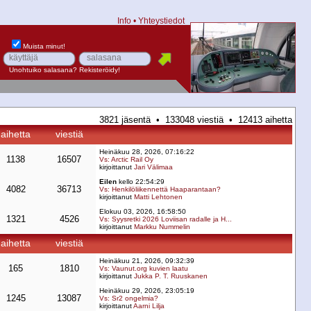
Info
•
Yhteystiedot
Muista minut!
Unohtuiko salasana?
Rekisteröidy!
3821 jäsentä • 133048 viestiä • 12413 aihetta
aihetta
viestiä
Heinäkuu 28, 2026, 07:16:22
1138
16507
Vs: Arctic Rail Oy
kirjoittanut
Jari Välimaa
Eilen
kello 22:54:29
4082
36713
Vs: Henkilöliikennettä Haaparantaan?
kirjoittanut
Matti Lehtonen
Elokuu 03, 2026, 16:58:50
1321
4526
Vs: Syysretki 2026 Loviisan radalle ja H...
kirjoittanut
Markku Nummelin
aihetta
viestiä
Heinäkuu 21, 2026, 09:32:39
165
1810
Vs: Vaunut.org kuvien laatu
kirjoittanut
Jukka P. T. Ruuskanen
Heinäkuu 29, 2026, 23:05:19
1245
13087
Vs: Sr2 ongelmia?
kirjoittanut
Aarni Lilja