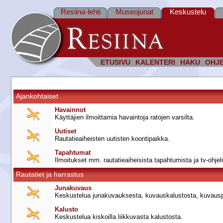
Resiina-lehti
Museojunat
Keskustelu
ETUSIVU
KALENTERI
HAKU
OHJ
Ajankohtaiset
Havainnot
Käyttäjien ilmoittamia havaintoja ratojen varsilta.
Uutiset
Rautatieaiheisten uutisten koontipaikka.
Tapahtumat
Ilmoitukset mm. rautatieaiheisista tapahtumista ja tv-ohje
Rautatiet ja harrastus
Junakuvaus
Keskustelua junakuvauksesta, kuvauskalustosta, kuvausp
Kalusto
Keskustelua kiskoilla liikkuvasta kalustosta.