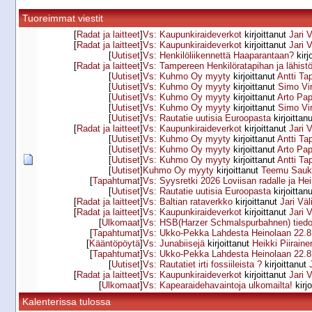
Tuoreimmat viestit
[
Radat ja laitteet
]
Vs: Kaupunkiraideverkot
kirjoittanut
Jari 
[
Radat ja laitteet
]
Vs: Kaupunkiraideverkot
kirjoittanut
Jari 
[
Uutiset
]
Vs: Henkilöliikennettä Haaparantaan?
kirj
[
Radat ja laitteet
]
Vs: Tampereen Henkilöratapihan ja lähist
[
Uutiset
]
Vs: Kuhmo Oy myyty
kirjoittanut
Antti Ta
[
Uutiset
]
Vs: Kuhmo Oy myyty
kirjoittanut
Simo Vi
[
Uutiset
]
Vs: Kuhmo Oy myyty
kirjoittanut
Arto Pa
[
Uutiset
]
Vs: Kuhmo Oy myyty
kirjoittanut
Simo Vi
[
Uutiset
]
Vs: Rautatie uutisia Euroopasta
kirjoittan
[
Radat ja laitteet
]
Vs: Kaupunkiraideverkot
kirjoittanut
Jari 
[
Uutiset
]
Vs: Kuhmo Oy myyty
kirjoittanut
Antti Ta
[
Uutiset
]
Vs: Kuhmo Oy myyty
kirjoittanut
Arto Pa
[
Uutiset
]
Vs: Kuhmo Oy myyty
kirjoittanut
Antti Ta
[
Uutiset
]
Kuhmo Oy myyty
kirjoittanut
Teemu Sauk
[
Tapahtumat
]
Vs: Syysretki 2026 Loviisan radalle ja Hei
[
Uutiset
]
Vs: Rautatie uutisia Euroopasta
kirjoittan
[
Radat ja laitteet
]
Vs: Baltian rataverkko
kirjoittanut
Jari Vä
[
Radat ja laitteet
]
Vs: Kaupunkiraideverkot
kirjoittanut
Jari 
[
Ulkomaat
]
Vs: HSB(Harzer Schmalspurbahnen) tiedot
[
Tapahtumat
]
Vs: Ukko-Pekka Lahdesta Heinolaan 22.8
[
Kääntöpöytä
]
Vs: Junabiisejä
kirjoittanut
Heikki Piiraine
[
Tapahtumat
]
Vs: Ukko-Pekka Lahdesta Heinolaan 22.8
[
Uutiset
]
Vs: Rautatiet irti fossiileista ?
kirjoittanut
[
Radat ja laitteet
]
Vs: Kaupunkiraideverkot
kirjoittanut
Jari 
[
Ulkomaat
]
Vs: Kapearaidehavaintoja ulkomailta!
kirj
Kalenterissa tulossa