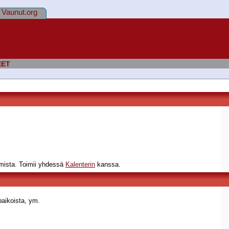
Vaunut.org
EET
lmista. Toimii yhdessä
Kalenterin
kanssa.
aikoista, ym.