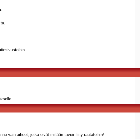
u.
sta.
atiesivustoihin.
ukselle.
 vain aiheet, jotka eivät millään tavoin liity rautateihin!