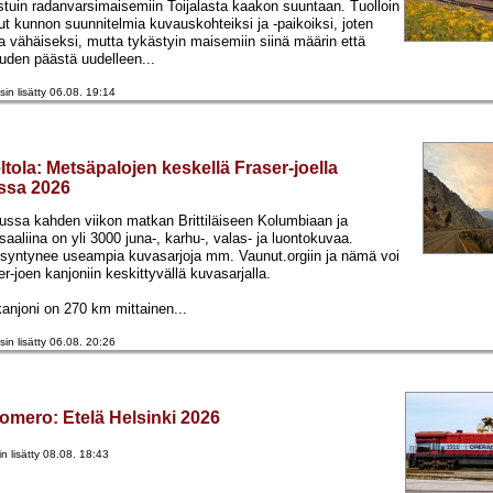
stuin radanvarsimaisemiin Toijalasta kaakon suuntaan. Tuolloin
lut kunnon suunnitelmia kuvauskohteiksi ja -paikoiksi, joten
ika vähäiseksi, mutta tykästyin maisemiin siinä määrin että
uden päästä uudelleen...
sin lisätty 06.08. 19:14
ltola
:
Metsäpalojen keskellä Fraser-joella
ssa 2026
ussa kahden viikon matkan Brittiläiseen Kolumbiaan ja
saaliina on yli 3000 juna-, karhu-, valas- ja luontokuvaa.
syntynee useampia kuvasarjoja mm. Vaunut.orgiin ja nämä voi
er-joen kanjoniin keskittyvällä kuvasarjalla.
kanjoni on 270 km mittainen...
sin lisätty 06.08. 20:26
Somero
:
Etelä Helsinki 2026
in lisätty 08.08. 18:43