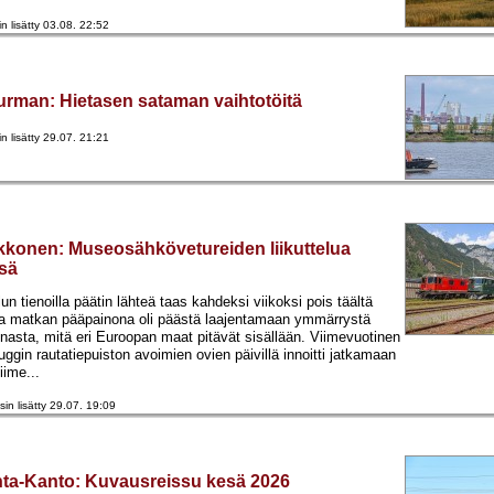
in lisätty 03.08. 22:52
hurman
:
Hietasen sataman vaihtotöitä
in lisätty 29.07. 21:21
ukkonen
:
Museosähkövetureiden liikuttelua
ssä
n tienoilla päätin lähteä taas kahdeksi viikoksi pois täältä
ja matkan pääpainona oli päästä laajentamaan ymmärrystä
asta, mitä eri Euroopan maat pitävät sisällään. Viimevuotinen
uggin rautatiepuiston avoimien ovien päivillä innoitti jatkamaan
iime...
sin lisätty 29.07. 19:09
nta-Kanto
:
Kuvausreissu kesä 2026