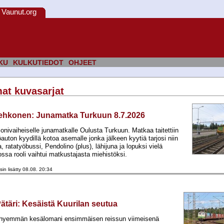
Vaunut.org
KU
KULKUTIEDOT
OHJEET
at kuvasarjat
ehkonen
:
Junamatka Turkuun 8.7.2026
onivaiheiselle junamatkalle Oulusta Turkuun. Matkaa taitettiin
auton kyydillä kotoa asemalle jonka jälkeen kyytiä tarjosi niin
a, ratatyöbussi, Pendolino (plus), lähijuna ja lopuksi vielä
ssa rooli vaihtui matkustajasta miehistöksi.
sin lisätty 08.08. 20:34
ätäri
:
Kesäistä Kuurilan seutua
yhyemmän kesälomani ensimmäisen reissun viimeisenä