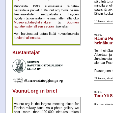
päivänä tutu
minulla ei ol
Vuodesta 1998 suomalaisia rautatie­
saalis jäi a
harrastajia palvellut Vaunut.org toimii osana
lähdin kuuka
Resiina-lehden netti­palveluita. Täyden
hyödyn tarjon­nastamme saat liittymällä joko
13 kuvaa, viimei
Museo­rautatie­yhdistyksen
tai
Suomen
rautatie­historial­lisen seuran
jäseneksi.
Voit halutessasi ostaa lisää kuva­oikeuksia
06.08.
kuvien hallinnasta
.
Hannu Pe
heinäkuu
Tein heinäku
Kustantajat
Albertaan ja 
Junakuvista 
aloittaa Fras
Fraser-joen 
27 kuvaa, viimei
Vaunut.org in brief
08.08.
Tero Yli-
Vaunut.org is the largest meeting place for
3 kuvaa, viimeis
Finnish railway fans. As a photo gallery we
host more than 100.000 pictures taken