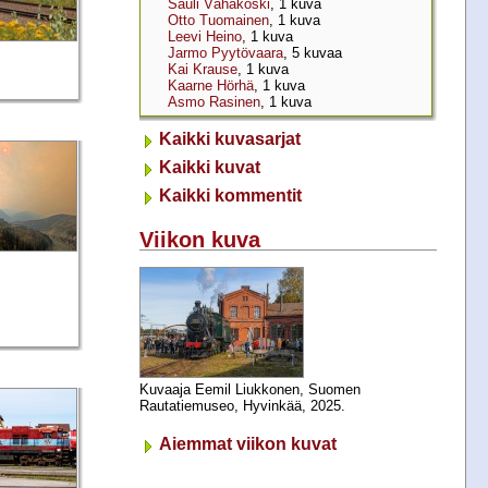
Sauli Vähäkoski
, 1 kuva
Otto Tuomainen
, 1 kuva
Leevi Heino
, 1 kuva
Jarmo Pyytövaara
, 5 kuvaa
Kai Krause
, 1 kuva
Kaarne Hörhä
, 1 kuva
Asmo Rasinen
, 1 kuva
Kaikki kuvasarjat
Kaikki kuvat
Kaikki kommentit
Viikon kuva
Kuvaaja Eemil Liukkonen, Suomen
Rautatiemuseo, Hyvinkää, 2025.
Aiemmat viikon kuvat