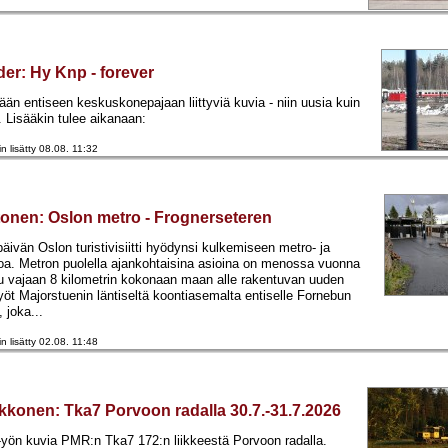
der
:
Hy Knp - forever
än entiseen keskuskonepajaan liittyviä kuvia - niin uusia kuin
. Lisääkin tulee aikanaan:
in lisätty 08.08. 11:32
tonen
:
Oslon metro - Frognerseteren
vän Oslon turistivisiitti hyödynsi kulkemiseen metro- ja
oa. Metron puolella ajankohtaisina asioina on menossa vuonna
tu vajaan 8 kilometrin kokonaan maan alle rakentuvan uuden
työt Majorstuenin läntiseltä koontiasemalta entiselle Fornebun
, joka...
in lisätty 02.08. 11:48
kkonen
:
Tka7 Porvoon radalla 30.7.-31.7.2026
 -yön kuvia PMR:n Tka7 172:n liikkeestä Porvoon radalla.