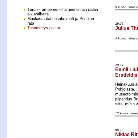
5 kuvaa, viimeis
Turun–Tampereen–Hämeenlinnan radan
alkuvaiheita
Maalaisrautatieosakeyhtiö ja Pusulan
rata
29.07.
Tasoristeys-palsta
Julius T
4 kuvaa, viimeis
29.07.
Eemil Li
Erstfeldi
Heinäkuun alu
Pohjolasta, 
museotoiminn
piipahdus Br
siitä, mihin v
12 kuvaa, viimei
05.08.
Niklas Ri