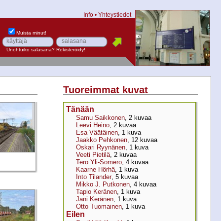
Info
•
Yhteystiedot
Muista minut!
Unohtuiko salasana?
Rekisteröidy!
Tuoreimmat kuvat
Tänään
Samu Saikkonen
, 2 kuvaa
Leevi Heino
, 2 kuvaa
Esa Väätäinen
, 1 kuva
Jaakko Pehkonen
, 12 kuvaa
Oskari Ryynänen
, 1 kuva
Veeti Pietilä
, 2 kuvaa
Tero Yli-Somero
, 4 kuvaa
Kaarne Hörhä
, 1 kuva
Into Tilander
, 5 kuvaa
Mikko J. Putkonen
, 4 kuvaa
Tapio Keränen
, 1 kuva
Jani Keränen
, 1 kuva
Otto Tuomainen
, 1 kuva
Eilen