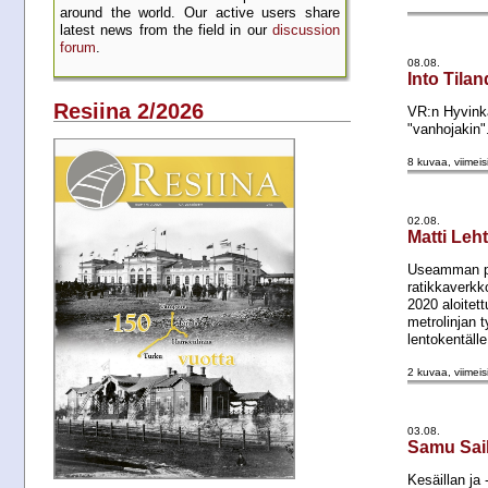
around the world. Our active users share
latest news from the field in our
discussion
forum
.
08.08.
Into Tilan
Resiina 2/2026
VR:n Hyvinkä
"vanhojakin"
8 kuvaa, viimeis
02.08.
Matti Leh
Useamman päi
ratikkaverkk
2020 aloitet
metrolinjan 
lentokentälle
2 kuvaa, viimeis
03.08.
Samu Sai
Kesäillan ja