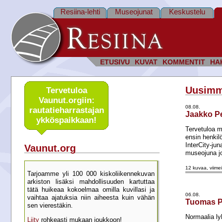
Resiina-lehti
Museojunat
Keskustelu
ETUSIVU
KUVAT
KOMMENTIT
HA
Uusimm
Tervetuloa
Vaunut.orgiin:
08.08.
rautatie­harrastajan
Jaakko P
ykkös­paikkaan!
Tervetuloa m
ensin henkilö
InterCity-jun
Vaunut.org
museojuna jo
12 kuvaa, viimei
Tarjoamme yli 100 000 kisko­liikenne­kuvan
arkiston lisäksi mahdol­lisuuden kartu­ttaa
tätä huikeaa kokoelmaa omilla kuvillasi ja
06.08.
vaihtaa ajatuksia niin aiheesta kuin vähän
Tuomas P
sen vierestäkin.
Normaalia l
Liity
rohkeasti mukaan joukkoon!