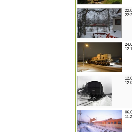
22.
22:
24.
12:
12.
12:
06.
11: