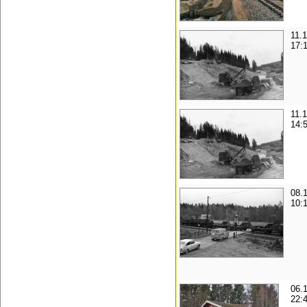
11.
17:
11.
14:
08.
10:
06.
22: