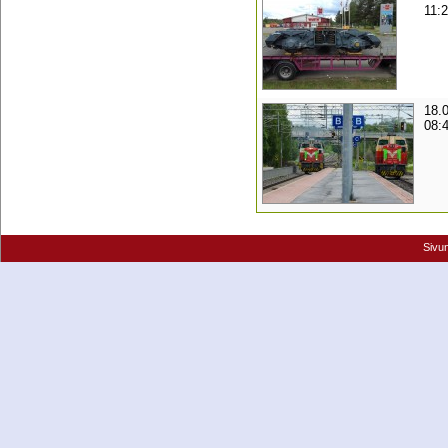
11:
18.
08:
Sivu