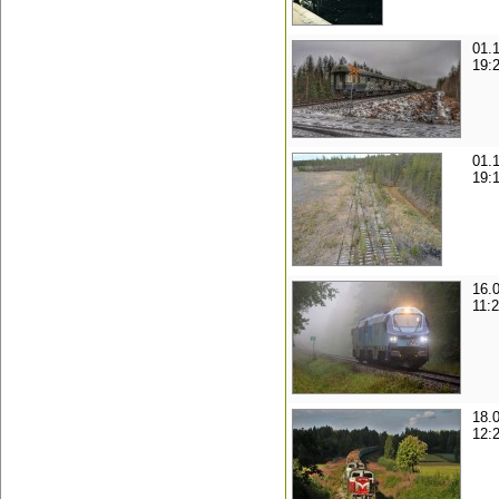
01.
19:
01.
19:
16.
11:
18.
12: