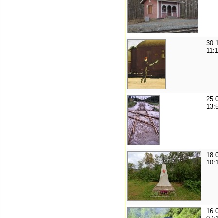
30.
11:
25.
13:
18.
10:
16.