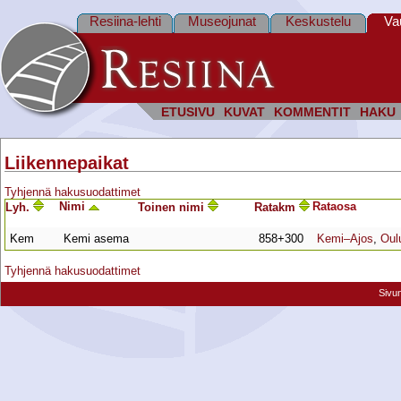
Resiina-lehti
Museojunat
Keskustelu
Va
ETUSIVU
KUVAT
KOMMENTIT
HAKU
Liikennepaikat
Tyhjennä hakusuodattimet
Nimi
Rata­osa
Lyh.
Toinen nimi
Ratakm
Kem
Kemi asema
858+300
Kemi–Ajos
,
Oul
Tyhjennä hakusuodattimet
Sivu