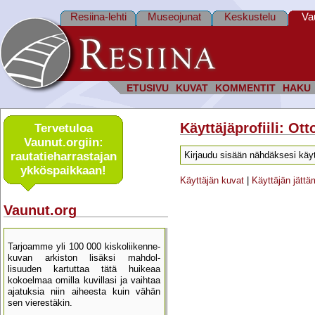
Resiina-lehti
Museojunat
Keskustelu
Va
ETUSIVU
KUVAT
KOMMENTIT
HAKU
Käyttäjäprofiili: Ott
Tervetuloa
Vaunut.orgiin:
rautatie­harrastajan
Kirjaudu sisään nähdäksesi käyt
ykkös­paikkaan!
Käyttäjän kuvat
|
Käyttäjän jätt
Vaunut.org
Tarjoamme yli 100 000 kisko­liikenne­
kuvan arkiston lisäksi mahdol­
lisuuden kartu­ttaa tätä huikeaa
kokoelmaa omilla kuvillasi ja vaihtaa
ajatuksia niin aiheesta kuin vähän
sen vierestäkin.