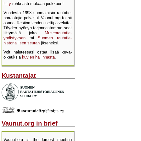
Liity
rohkeasti mukaan joukkoon!
Vuodesta 1998 suomalaisia rautatie­
harrastajia palvellut Vaunut.org toimii
osana Resiina-lehden netti­palveluita.
Täyden hyödyn tarjon­nastamme saat
liittymällä joko
Museo­rautatie­
yhdistyksen
tai
Suomen rautatie­
historial­lisen seuran
jäseneksi.
Voit halutessasi ostaa lisää kuva­
oikeuksia
kuvien hallinnasta
.
Kustantajat
Vaunut.org in brief
Vaunut.org is the largest meeting