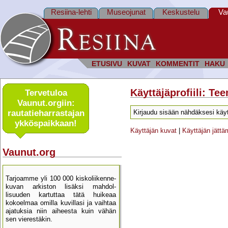
Resiina-lehti
Museojunat
Keskustelu
Va
ETUSIVU
KUVAT
KOMMENTIT
HAKU
Käyttäjäprofiili: T
Tervetuloa
Vaunut.orgiin:
rautatie­harrastajan
Kirjaudu sisään nähdäksesi käyt
ykkös­paikkaan!
Käyttäjän kuvat
|
Käyttäjän jätt
Vaunut.org
Tarjoamme yli 100 000 kisko­liikenne­
kuvan arkiston lisäksi mahdol­
lisuuden kartu­ttaa tätä huikeaa
kokoelmaa omilla kuvillasi ja vaihtaa
ajatuksia niin aiheesta kuin vähän
sen vierestäkin.