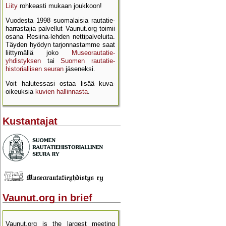
Liity
rohkeasti mukaan joukkoon!
Vuodesta 1998 suomalaisia rautatie­
harrastajia palvellut Vaunut.org toimii
osana Resiina-lehden netti­palveluita.
Täyden hyödyn tarjon­nastamme saat
liittymällä joko
Museo­rautatie­
yhdistyksen
tai
Suomen rautatie­
historial­lisen seuran
jäseneksi.
Voit halutessasi ostaa lisää kuva­
oikeuksia
kuvien hallinnasta
.
Kustantajat
Vaunut.org in brief
Vaunut.org is the largest meeting