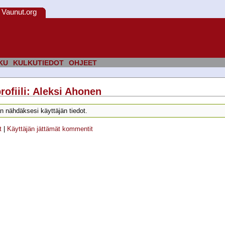
Vaunut.org
KU
KULKUTIEDOT
OHJEET
rofiili: Aleksi Ahonen
n nähdäksesi käyttäjän tiedot.
t
|
Käyttäjän jättämät kommentit