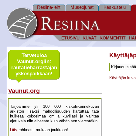
Resiina-lehti
Museojunat
Keskustelu
ETUSIVU
KUVAT
KOMMENTIT
HA
Käyttäjäp
Tervetuloa
Vaunut.orgiin:
rautatie­harrastajan
Kirjaudu sisää
ykkös­paikkaan!
Käyttäjän kuva
Vaunut.org
Tarjoamme yli 100 000 kisko­liikenne­kuvan
arkiston lisäksi mahdol­lisuuden kartu­ttaa tätä
huikeaa kokoelmaa omilla kuvillasi ja vaihtaa
ajatuksia niin aiheesta kuin vähän sen vierestäkin.
Liity
rohkeasti mukaan joukkoon!