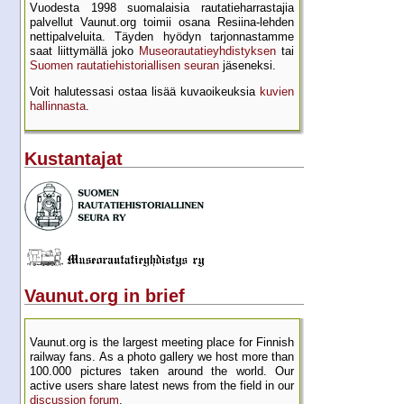
Vuodesta 1998 suomalaisia rautatie­harrastajia
palvellut Vaunut.org toimii osana Resiina-lehden
netti­palveluita. Täyden hyödyn tarjon­nastamme
saat liittymällä joko
Museo­rautatie­yhdistyksen
tai
Suomen rautatie­historial­lisen seuran
jäseneksi.
Voit halutessasi ostaa lisää kuva­oikeuksia
kuvien
hallinnasta
.
Kustantajat
Vaunut.org in brief
Vaunut.org is the largest meeting place for Finnish
railway fans. As a photo gallery we host more than
100.000 pictures taken around the world. Our
active users share latest news from the field in our
discussion forum
.