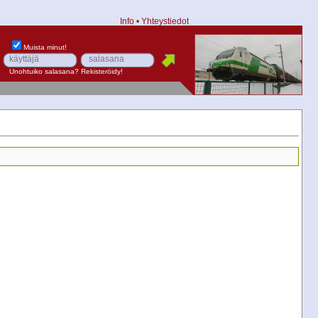
Info
•
Yhteystiedot
Muista minut!
Unohtuiko salasana?
Rekisteröidy!