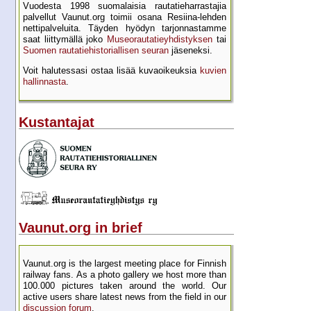
Vuodesta 1998 suomalaisia rautatie­harrastajia
palvellut Vaunut.org toimii osana Resiina-lehden
netti­palveluita. Täyden hyödyn tarjon­nastamme
saat liittymällä joko
Museo­rautatie­yhdistyksen
tai
Suomen rautatie­historial­lisen seuran
jäseneksi.
Voit halutessasi ostaa lisää kuva­oikeuksia
kuvien
hallinnasta
.
Kustantajat
Vaunut.org in brief
Vaunut.org is the largest meeting place for Finnish
railway fans. As a photo gallery we host more than
100.000 pictures taken around the world. Our
active users share latest news from the field in our
discussion forum
.