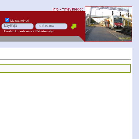
Info
•
Yhteystiedot
Muista minut!
Unohtuiko salasana?
Rekisteröidy!