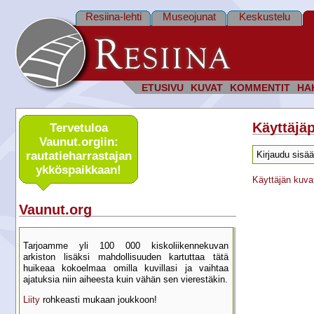
Resiina-lehti
Museojunat
Keskustelu
ETUSIVU
KUVAT
KOMMENTIT
HA
Käyttäjäp
Tervetuloa
Vaunut.orgiin:
rautatie­harrastajan
Kirjaudu sisää
ykkös­paikkaan!
Käyttäjän kuva
Vaunut.org
Tarjoamme yli 100 000 kisko­liikenne­kuvan
arkiston lisäksi mahdol­lisuuden kartu­ttaa tätä
huikeaa kokoelmaa omilla kuvillasi ja vaihtaa
ajatuksia niin aiheesta kuin vähän sen vierestäkin.
Liity
rohkeasti mukaan joukkoon!