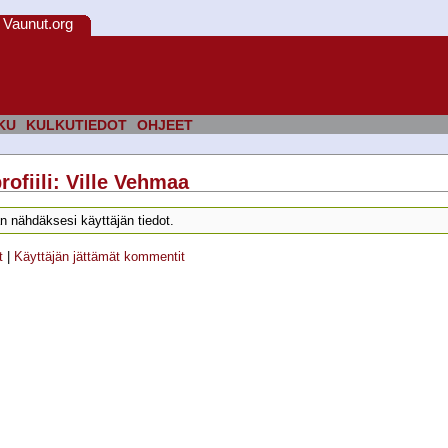
Vaunut.org
KU
KULKUTIEDOT
OHJEET
rofiili: Ville Vehmaa
n nähdäksesi käyttäjän tiedot.
t
|
Käyttäjän jättämät kommentit