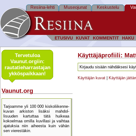
Resiina-lehti
Museojunat
Keskustelu
Va
ETUSIVU
KUVAT
KOMMENTIT
HAKU
Käyttäjäprofiili: Mat
Tervetuloa
Vaunut.orgiin:
rautatie­harrastajan
Kirjaudu sisään nähdäksesi käyt
ykkös­paikkaan!
Käyttäjän kuvat
|
Käyttäjän jätt
Vaunut.org
Tarjoamme yli 100 000 kisko­liikenne­
kuvan arkiston lisäksi mahdol­
lisuuden kartu­ttaa tätä huikeaa
kokoelmaa omilla kuvillasi ja vaihtaa
ajatuksia niin aiheesta kuin vähän
sen vierestäkin.