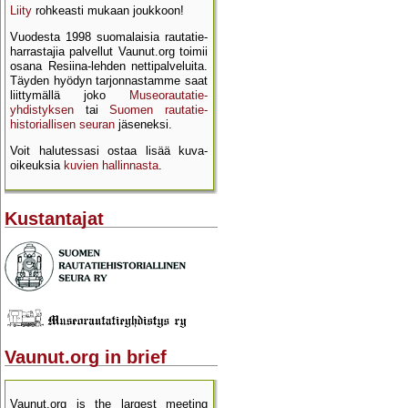
Liity
rohkeasti mukaan joukkoon!
Vuodesta 1998 suomalaisia rautatie­
harrastajia palvellut Vaunut.org toimii
osana Resiina-lehden netti­palveluita.
Täyden hyödyn tarjon­nastamme saat
liittymällä joko
Museo­rautatie­
yhdistyksen
tai
Suomen rautatie­
historial­lisen seuran
jäseneksi.
Voit halutessasi ostaa lisää kuva­
oikeuksia
kuvien hallinnasta
.
Kustantajat
Vaunut.org in brief
Vaunut.org is the largest meeting