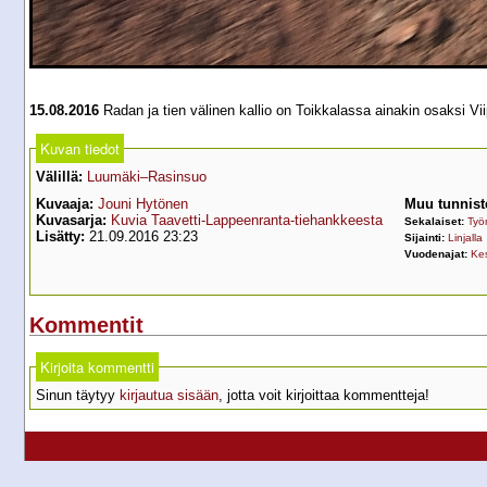
15.08.2016
Radan ja tien välinen kallio on Toikkalassa ainakin osaksi Vi
Kuvan tiedot
Välillä:
Luumäki–Rasinsuo
Kuvaaja:
Jouni Hytönen
Muu tunnist
Kuvasarja:
Kuvia Taavetti-Lappeenranta-tiehankkeesta
Sekalaiset:
Työ
Lisätty:
21.09.2016 23:23
Sijainti:
Linjalla
Vuodenajat:
Ke
Kommentit
Kirjoita kommentti
Sinun täytyy
kirjautua sisään
, jotta voit kirjoittaa kommentteja!