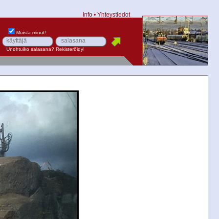
Info
•
Yhteystiedot
Muista minut!
Unohtuiko salasana?
Rekisteröidy!