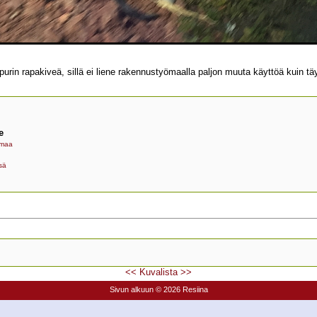
ipurin rapakiveä, sillä ei liene rakennustyömaalla paljon muuta käyttöä kuin 
e
maa
sä
<<
Kuvalista
>>
Sivun alkuun
© 2026 Resiina