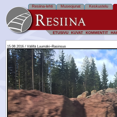
Resiina-lehti
Museojunat
Keskustelu
ETUSIVU
KUVAT
KOMMENTIT
HA
15.08.2016 / Välillä Luumäki–Rasinsuo