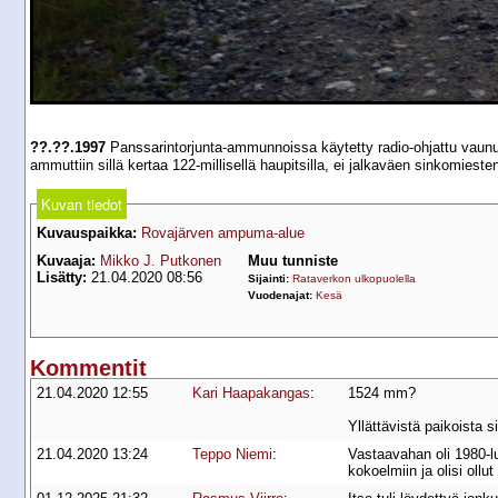
??.??.1997
Panssarintorjunta-ammunnoissa käytetty radio-ohjattu vaunu 
ammuttiin sillä kertaa 122-millisellä haupitsilla, ei jalkaväen sinkomies
Kuvan tiedot
Kuvauspaikka:
Rovajärven ampuma-alue
Kuvaaja:
Mikko J. Putkonen
Muu tunniste
Lisätty:
21.04.2020 08:56
Sijainti:
Rataverkon ulkopuolella
Vuodenajat:
Kesä
Kommentit
21.04.2020 12:55
Kari Haapakangas
:
1524 mm?
Yllättävistä paikoista s
21.04.2020 13:24
Teppo Niemi
:
Vastaavahan oli 1980-l
kokoelmiin ja olisi ollu