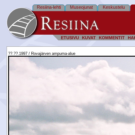
Resiina-lehti
Museojunat
Keskustelu
ETUSIVU
KUVAT
KOMMENTIT
HA
??.??.1997 / Rovajärven ampuma-alue