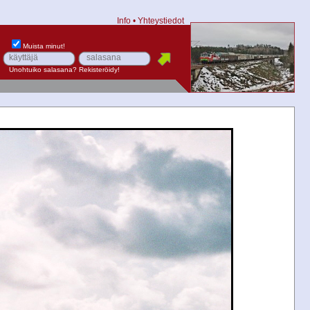
Info
•
Yhteystiedot
Muista minut!
Unohtuiko salasana?
Rekisteröidy!