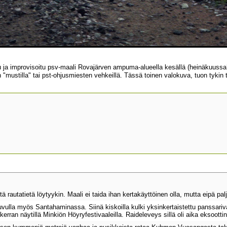
ja improvisoitu psv-maali Rovajärven ampuma-alueella kesällä (heinäkuussa?)
ten "mustilla" tai pst-ohjusmiesten vehkeillä. Tässä toinen valokuva, tuon tyki
itä rautatietä löytyykin. Maali ei taida ihan kertakäyttöinen olla, mutta eipä pal
uvulla myös Santahaminassa. Siinä kiskoilla kulki yksinkertaistettu panssar
t kerran näytillä Minkiön Höyryfestivaaleilla. Raideleveys sillä oli aika eksoottin