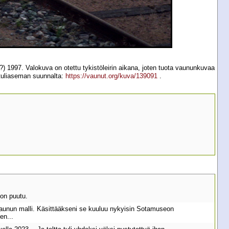
 1997. Valokuva on otettu tykistöleirin aikana, joten tuota vaununkuvaa
n tuliaseman suunnalta:
https://vaunut.org/kuva/139091
.
jon puutu.
ivaunun malli. Käsittääkseni se kuuluu nykyisin Sotamuseon
en...