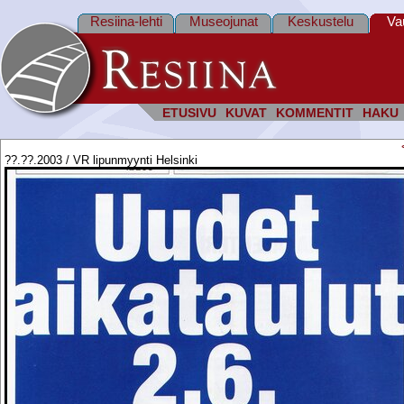
Resiina-lehti
Museojunat
Keskustelu
Va
ETUSIVU
KUVAT
KOMMENTIT
HAKU
??.??.2003 / VR lipunmyynti Helsinki