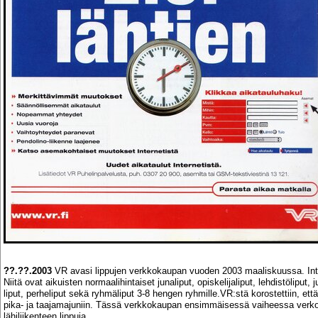
??.??.2003
VR avasi lippujen verkkokaupan vuoden 2003 maaliskuussa. Intern
Niitä ovat aikuisten normaalihintaiset junaliput, opiskelijaliput, lehdistöliput, 
liput, perheliput sekä ryhmäliput 3-8 hengen ryhmille.VR:stä korostettiin, et
pika- ja taajamajuniin. Tässä verkkokaupan ensimmäisessä vaiheessa verkos
lähiliikenteen lippuja.