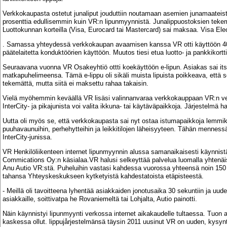
Verkkokaupasta ostetut junaliput jouduttiin noutamaan asemien junamaateista, 
prosenttia edullisemmin kuin VR:n lipunmyynnistä. Junalippuostoksien tek
Luottokunnan korteilla (Visa, Eurocard tai Mastercard) sai maksaa. Visa Ele
. Samassa yhteydessä verkkokaupan avaamisen kanssa VR otti käyttöön 40
päätelaitetta konduktöörien käyttöön. Muutos tiesi etua luotto- ja pankkikortt
Seuraavana vuonna VR Osakeyhtiö ottti koekäyttöön e-lipun. Asiakas sai itse t
matkapuhelimeensa. Tämä e-lippu oli sikäli muista lipuista poikkeava, että 
tekemättä, mutta siitä ei maksettu rahaa takaisin.
Vielä myöhemmin keväällä VR lisäsi valinnanvaraa verkkokauppaan VR:n verkk
InterCity- ja pikajunista voi valita ikkuna- tai käytäväpaikkoja. Järjestelmä 
Uutta oli myös se, että verkkokaupasta sai nyt ostaa istumapaikkoja lemmikki
puuhavaunuihin, perhehytteihin ja leikkitilojen läheisyyteen. Tähän mennessä
InterCity-junissa.
VR Henkilöliikenteen internet lipunmyynnin alussa samanaikaisesti käynnist
Commications Oy:n käsialaa.VR halusi selkeyttää palvelua luomalla yhtenä
Anu Autio VR:stä. Puheluihin vastasi kahdessa vuorossa yhteensä noin 150
tahansa Yhteyskeskukseen kytketyistä kahdestatoista etäpisteestä.
- Meillä oli tavoitteena lyhentää asiakkaiden jonotusaika 30 sekuntiin ja uu
asiakkaille, soittivatpa he Rovaniemeltä tai Lohjalta, Autio painotti.
Näin käynnistyi lipunmyynti verkossa internet aikakaudelle tultaessa. Tuon a
kaskessa ollut. lippujårjestelmänsä täysin 2011 uusinut VR on uuden, kysynt