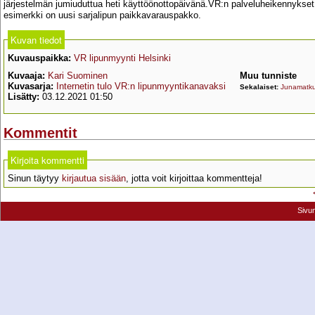
järjestelmän jumiuduttua heti käyttöönottopäivänä.VR:n palveluheikennykset 
esimerkki on uusi sarjalipun paikkavarauspakko.
Kuvan tiedot
Kuvauspaikka:
VR lipunmyynti Helsinki
Kuvaaja:
Kari Suominen
Muu tunniste
Kuvasarja:
Internetin tulo VR:n lipunmyyntikanavaksi
Sekalaiset:
Junamatk
Lisätty:
03.12.2021 01:50
Kommentit
Kirjoita kommentti
Sinun täytyy
kirjautua sisään
, jotta voit kirjoittaa kommentteja!
Sivu