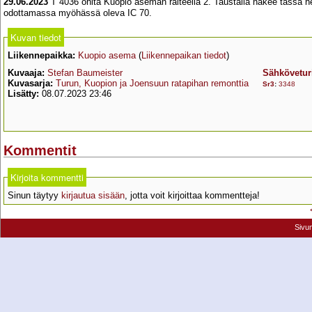
29.06.2023
T 4036 ohita Kuopio aseman raiteella 2. Taustalla näkee tässä he
odottamassa myöhässä oleva IC 70.
Kuvan tiedot
Liikennepaikka:
Kuopio asema
(
Liikennepaikan tiedot
)
Kuvaaja:
Stefan Baumeister
Sähkövetur
Kuvasarja:
Turun, Kuopion ja Joensuun ratapihan remonttia
Sr3
:
3348
Lisätty:
08.07.2023 23:46
Kommentit
Kirjoita kommentti
Sinun täytyy
kirjautua sisään
, jotta voit kirjoittaa kommentteja!
Sivu