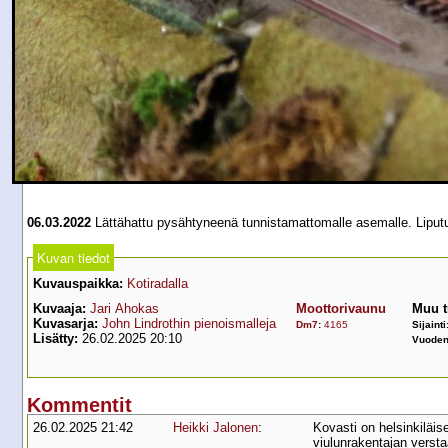
06.03.2022
Lättähattu pysähtyneenä tunnistamattomalle asemalle. Liputu
Kuvan tiedot
Kuvauspaikka:
Kotiradalla
Kuvaaja:
Jari Ahokas
Moottorivaunu
Muu t
Kuvasarja:
John Lindrothin pienoismalleja
Dm7
:
4165
Sijainti
Lisätty:
26.02.2025 20:10
Vuoden
Kommentit
26.02.2025 21:42
Heikki Jalonen
:
Kovasti on helsinkiläis
viulunrakentajan versta