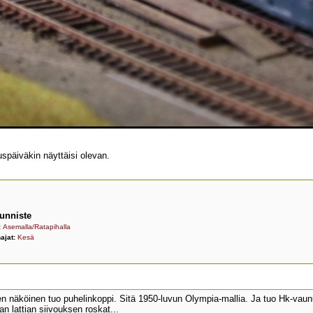
späiväkin näyttäisi olevan.
unniste
:
Asemalla/Ratapihalla
ajat:
Kesä
en näköinen tuo puhelinkoppi. Sitä 1950-luvun Olympia-mallia. Ja tuo Hk-vaunu
an lattian siivouksen roskat...