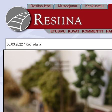
Resiina-lehti
Museojunat
Keskustelu
ETUSIVU
KUVAT
KOMMENTIT
HA
06.03.2022 / Kotiradalla