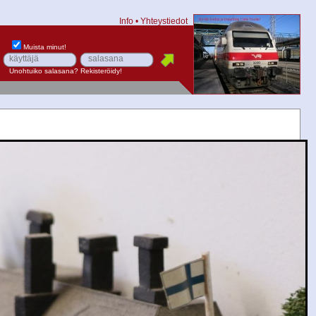
Info
•
Yhteystiedot
Muista minut!
Unohtuiko salasana?
Rekisteröidy!