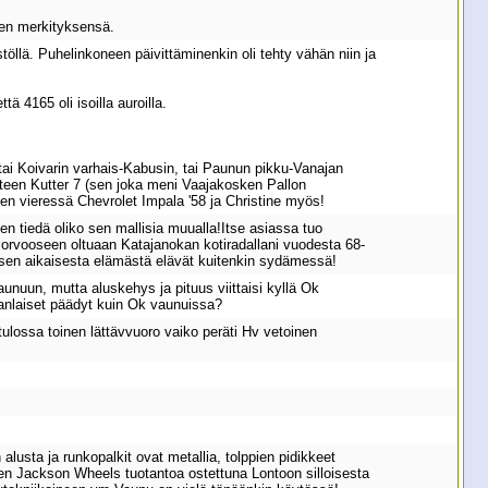
inen merkityksensä.
öllä. Puhelinkoneen päivittäminenkin oli tehty vähän niin ja
 4165 oli isoilla auroilla.
 tai Koivarin varhais-Kabusin, tai Paunun pikku-Vanajan
teen Kutter 7 (sen joka meni Vaajakosken Pallon
yljen vieressä Chevrolet Impala '58 ja Christine myös!
n tiedä oliko sen mallisia muualla!Itse asiassa tuo
Porvooseen oltuaan Katajanokan kotiradallani vuodesta 68-
 sen aikaisesta elämästä elävät kuitenkin sydämessä!
unuun, mutta aluskehys ja pituus viittaisi kyllä Ok
anlaiset päädyt kuin Ok vaunuissa?
tulossa toinen lättävvuoro vaiko peräti Hv vetoinen
usta ja runkopalkit ovat metallia, tolppien pidikkeet
tien Jackson Wheels tuotantoa ostettuna Lontoon silloisesta