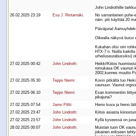
John Lindrothille tarkk
26.02.2025 23:19
Esa J. Rintamäki
:
No samanlainen puhe-eli
näin: piti käyttää 20 ma
Päiväjuna! Aamuyhdeksän
Oikealla näkyvä bussi e
Kukahan olisi niin rohk
HTX-7:n. Noilla kaikil
urheiluseurabussiksi) ol
27.02.2025 00:42
John Lindroth
:
Heikki!Kiitos huomiosta
romukasa OK vaunun kuo
2002,kunnes muutto Por
27.02.2025 05:30
Teppo Niemi
:
Kovin pitkältä tuo Heik
vaunuun. Vaunut.orgiss
27.02.2025 06:10
Teppo Niemi
:
Esan kommentiin liittye
pikajuna?
27.02.2025 07:54
Jarno Piltti
:
Hieno kuva ja hieno lät
27.02.2025 23:47
John Lindroth
:
Kiitos asiasta kiinostu
27.02.2025 23:57
John Lindroth
:
Kyllä kyseessä on juna
28.02.2025 00:07
John Lindroth
:
Muistan tuon OK vaunun
jokainen erikseen tehty