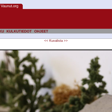
Vaunut.org
KU
KULKUTIEDOT
OHJEET
<<
Kuvalista
>>