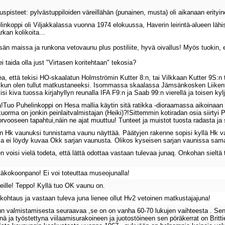
uuspisteet: pylvästuppiloiden väreillähän (punainen, musta) oli aikanaan erity
nkoppi oli Viljakkalassa vuonna 1974 elokuussa, Haverin leirintä-alueen lähist
rkan kolikoita...
 maissa ja runkona vetovaunu plus postiliite, hyvä oivallus! Myös tuokin, että
i taida olla just "Virtasen koritehtaan" tekosia?
ea, että tekisi HO-skaalatun Holmströmin Kutter 8:n, tai Vilkkaan Kutter 9S:n
la kun olen tullut matkustaneeksi. Isommassa skaalassa Jämsänkosken Liiken
isi kiva tuossa kirjahyllyn reunalla IFA F9:n ja Saab 99:n vierellä ja toisen k
!Tuo Puhelinkoppi on Hesa mallia käytin sitä ratikka -dioraamassa aikoinaan e
rma on jonkin peinlaitvalmistajan (Heiki)?!Sittemmin kotiradan osia siirtyi 
vooseen tapahtui,näin ne ajat muuttuu! Tunteet ja muistot tuosta radasta ja
in Hk vaunuksi tunnistama vaunu näyttää. Päätyjen rakenne sopisi kyllä Hk va
a ei löydy kuvaa Okk sarjan vaunusta. Olikos kyseisen sarjan vaunissa sam
n voisi vielä todeta, että lättä odottaa vastaan tulevaa junaq. Onkohan sieltä 
täkokoonpano! Ei voi toteuttaa museojunalla!
neille! Teppo! Kyllä tuo OK vaunu on.
kohtaus ja vastaan tuleva juna lienee ollut Hv2 vetoinen matkustajajuna!
 valmistamisesta seuraavaa ,se on on vanha 60-70 lukujen vaihteesta . Sen al
nä ja työstettyna viilaamisurakoineen ja juotostöineen sen pöräkerrat on Brit