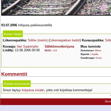
03.07.2006
Infojuna poikkeusreitillä.
Kuvan tiedot
Liikennepaikka:
Siilitie (metro)
(
Liikennepaikan tiedot
)
Kuvauspaikka:
Siili
Kuvaaja:
Ilari Saarenaho
Sähkömoottorijuna
Muu tunniste
Lisätty:
13.08.2006 00:00
M100
:
119
Sekalaiset:
Metro
Sijainti:
Linjalla
Vuodenajat:
Kesä
Kommentit
Kirjoita kommentti
Sinun täytyy
kirjautua sisään
, jotta voit kirjoittaa kommentteja!
Sivu