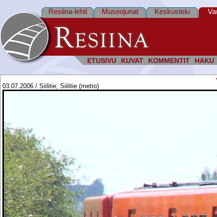
Resiina-lehti
Museojunat
Keskustelu
Va
ETUSIVU
KUVAT
KOMMENTIT
HAKU
03.07.2006 / Siilitie, Siilitie (metro)