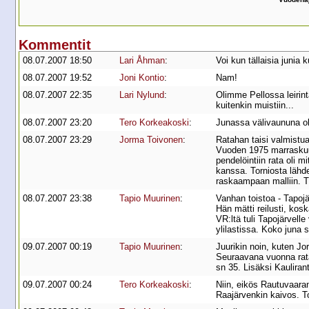
Kommentit
08.07.2007 18:50
Lari Åhman
:
Voi kun tällaisia junia 
08.07.2007 19:52
Joni Kontio
:
Nam!
08.07.2007 22:35
Lari Nylund
:
Olimme Pellossa leirint
kuitenkin muistiin...
08.07.2007 23:20
Tero Korkeakoski
:
Junassa välivaununa ol
08.07.2007 23:29
Jorma Toivonen
:
Ratahan taisi valmistua
Vuoden 1975 marraskuus
pendelöintiin rata oli
kanssa. Torniosta lähde
raskaampaan malliin. Ti
08.07.2007 23:38
Tapio Muurinen
:
Vanhan toistoa - Tapojär
Hän mätti reilusti, kos
VR:ltä tuli Tapojärvell
ylilastissa. Koko juna s
09.07.2007 00:19
Tapio Muurinen
:
Juurikin noin, kuten Jo
Seuraavana vuonna rata
sn 35. Lisäksi Kauliran
09.07.2007 00:24
Tero Korkeakoski
:
Niin, eikös Rautuvaaran
Raajärvenkin kaivos. To