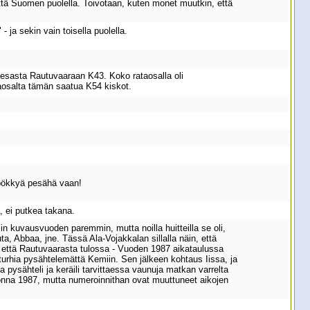
ttä Suomen puolella. Toivotaan, kuten monet muutkin, että
 ja sekin vain toisella puolella.
iesasta Rautuvaaraan K43. Koko rataosalla oli
ataosalta tämän saatua K54 kiskot.
n pökkyä pesähä vaan!
a, ei putkea takana.
n kuvausvuoden paremmin, mutta noilla huitteilla se oli,
 Abbaa, jne. Tässä Ala-Vojakkalan sillalla näin, että
i, että Rautuvaarasta tulossa - Vuoden 1987 aikataulussa
 turhia pysähtelemättä Kemiin. Sen jälkeen kohtaus Iissa, ja
a pysähteli ja keräili tarvittaessa vaunuja matkan varrelta
vuonna 1987, mutta numeroinnithan ovat muuttuneet aikojen