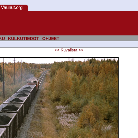
Vaunut.org
KU
KULKUTIEDOT
OHJEET
<<
Kuvalista
>>