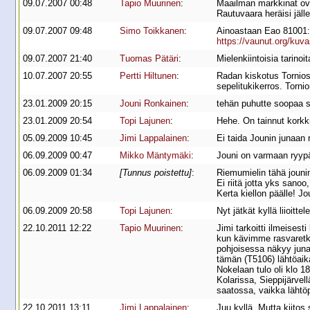
09.07.2007 00:48
Tapio Muurinen
:
Maailman markkinat ova
Rautuvaara heräisi jäll
09.07.2007 09:48
Simo Toikkanen
:
Ainoastaan Eao 81001:ssä
https://vaunut.org/kuv
09.07.2007 21:40
Tuomas Pätäri
:
Mielenkiintoisia tarinoi
10.07.2007 20:55
Pertti Hiltunen
:
Radan kiskotus Tornios
sepelitukikerros. Torni
23.01.2009 20:15
Jouni Ronkainen
:
tehän puhutte soopaa s
23.01.2009 20:54
Topi Lajunen
:
Hehe. On tainnut korkki 
05.09.2009 10:45
Jimi Lappalainen
:
Ei taida Jounin junaan 
06.09.2009 00:47
Mikko Mäntymäki
:
Jouni on varmaan ryypä
06.09.2009 01:34
[Tunnus poistettu]
:
Riemumielin tähä jounin
Ei riitä jotta yks san
Kerta kiellon päälle! J
06.09.2009 20:58
Topi Lajunen
:
Nyt jätkät kyllä liioitt
22.10.2011 12:22
Tapio Muurinen
:
Jimi tarkoitti ilmeisest
kun kävimme rasvaretke
pohjoisessa näkyy junan
tämän (T5106) lähtöaika
Nokelaan tulo oli klo 1
Kolarissa, Sieppijärvel
saatossa, vaikka lähtöp
22.10.2011 13:11
Jimi Lappalainen
:
Juu kyllä. Mutta kiitos 