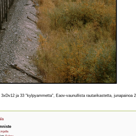
 3xDv12 ja 33 "kylpyammetta", Eaov-vaunullista rautarikastetta, junapainoa 
ala
nniste
injalla
jat:
Syksy