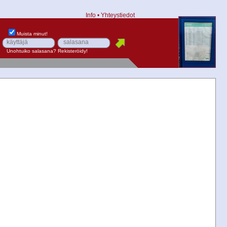
Info
•
Yhteystiedot
Muista minut!
Unohtuiko salasana?
Rekisteröidy!