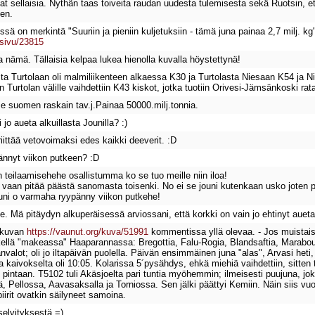
t sellaisia. Nythän taas toiveita raudan uudesta tulemisesta sekä Ruotsin, e
een.
 on merkintä "Suuriin ja pieniin kuljetuksiin - tämä juna painaa 2,7 milj. kg" -
asivu/23815
ta nämä. Tällaisia kelpaa lukea hienolla kuvalla höystettynä!
ta Turtolaan oli malmiliikenteen alkaessa K30 ja Turtolasta Niesaan K54 ja N
on Turtolan välille vaihdettiin K43 kiskot, jotka tuotiin Orivesi-Jämsänkoski r
e suomen raskain tav.j.Painaa 50000.milj.tonnia.
jo aueta alkuillasta Jounilla? :)
riittää vetovoimaksi edes kaikki deeverit. :D
nnyt viikon putkeen? :D
 teilaamisehehe osallistumma ko se tuo meille niin iloa!
oo, vaan pitää päästä sanomasta toisenki. No ei se jouni kutenkaan usko jote
ouni o varmaha ryypänny viikon putkehe!
elee. Mä pitäydyn alkuperäisessä arviossani, että korkki on vain jo ehtinyt auet
i kuvan
https://vaunut.org/kuva/51991
kommentissa yllä olevaa. - Jos muistaisi
llä "makeassa" Haaparannassa: Bregottia, Falu-Rogia, Blandsaftia, Marabouta,
valot; oli jo iltapäivän puolella. Päivän ensimmäinen juna "alas", Arvasi het
 kaivokselta oli 10:05. Kolarissa 5´pysähdys, ehkä miehiä vaihdettiin, sitten
8 pintaan. T5102 tuli Akäsjoelta pari tuntia myöhemmin; ilmeisesti puujuna, jok
lä, Pellossa, Aavasaksalla ja Torniossa. Sen jälki päättyi Kemiin. Näin siis 
iirit ovatkin säilyneet samoina.
selvityksestä =)