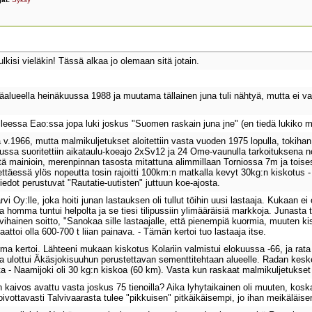
kulkisi vieläkin! Tässä alkaa jo olemaan sitä jotain.
äalueella heinäkuussa 1988 ja muutama tällainen juna tuli nähtyä, mutta ei v
leessa Eao:ssa jopa luki joskus "Suomen raskain juna jne" (en tiedä lukiko 
 v.1966, mutta malmikuljetukset aloitettiin vasta vuoden 1975 lopulla, tokihan
sa suoritettiin aikataulu-koeajo 2xSv12 ja 24 Ome-vaunulla tarkoituksena n
 mitä mainioin, merenpinnan tasosta mitattuna alimmillaan Torniossa 7m ja toi
ttäessä ylös nopeutta tosin rajoitti 100km:n matkalla kevyt 30kg:n kiskotus - 
edot perustuvat "Rautatie-uutisten" juttuun koe-ajosta.
vi Oy:lle, joka hoiti junan lastauksen oli tullut töihin uusi lastaaja. Kukaan e
ka homma tuntui helpolta ja se tiesi tilipussiin ylimääräisiä markkoja. Junasta 
e vihainen soitto, "Sanokaa sille lastaajalle, että pienempiä kuormia, muuten k
aattoi olla 600-700 t liian painava. - Tämän kertoi tuo lastaaja itse.
rma kertoi. Lähteeni mukaan kiskotus Kolariin valmistui elokuussa -66, ja rata a
 ulottui Äkäsjokisuuhun perustettavan sementtitehtaan alueelle. Radan kesken
ta - Naamijoki oli 30 kg:n kiskoa (60 km). Vasta kun raskaat malmikuljetukset 
 kaivos avattu vasta joskus 75 tienoilla? Aika lyhytaikainen oli muuten, koska
ivottavasti Talvivaarasta tulee "pikkuisen" pitkäikäisempi, jo ihan meikäläise