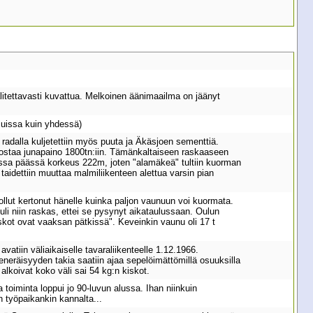
alitettavasti kuvattua. Melkoinen äänimaailma on jäänyt
muissa kuin yhdessä)
 radalla kuljetettiin myös puuta ja Äkäsjoen sementtiä.
ostaa junapaino 1800tn:iin. Tämänkaltaiseen raskaaseen
sessa päässä korkeus 222m, joten "alamäkeä" tultiin kuorman
taidettiin muuttaa malmiliikenteen alettua varsin pian
i ollut kertonut hänelle kuinka paljon vaunuun voi kuormata.
tuli niin raskas, ettei se pysynyt aikataulussaan. Oulun
iskot ovat vaaksan pätkissä". Keveinkin vaunu oli 17 t
vatiin väliaikaiselle tavaraliikenteelle 1.12.1966.
eräisyyden takia saatiin ajaa sepelöimättömillä osuuksilla
alkoivat koko väli sai 54 kg:n kiskot.
 toiminta loppui jo 90-luvun alussa. Ihan niinkuin
n työpaikankin kannalta...