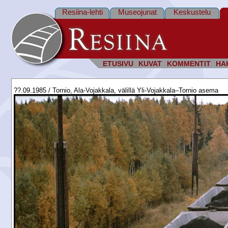
Resiina-lehti
Museojunat
Keskustelu
ETUSIVU
KUVAT
KOMMENTIT
HA
??.09.1985 / Tornio, Ala-Vojakkala, välillä Yli-Vojakkala–Tornio asema