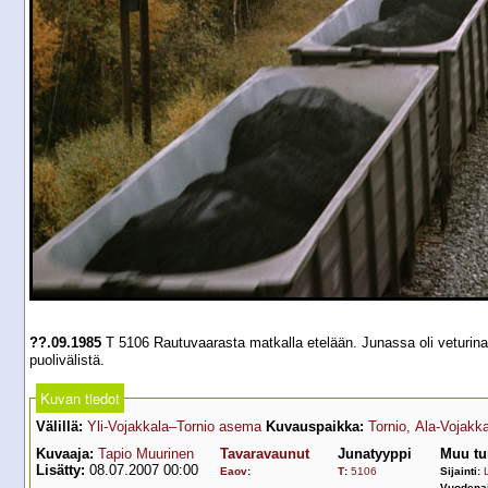
??.09.1985
T 5106 Rautuvaarasta matkalla etelään. Junassa oli veturina
puolivälistä.
Kuvan tiedot
Välillä:
Yli-Vojakkala–Tornio asema
Kuvauspaikka:
Tornio, Ala-Vojakk
Kuvaaja:
Tapio Muurinen
Tavaravaunut
Junatyyppi
Muu tu
Lisätty:
08.07.2007 00:00
Eaov
:
T
:
5106
Sijainti:
L
Vuodena