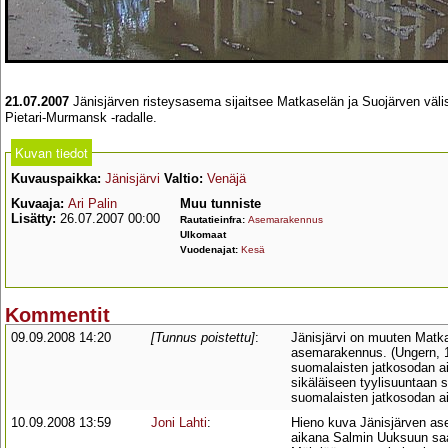
21.07.2007
Jänisjärven risteysasema sijaitsee Matkaselän ja Suojärven välis
Pietari-Murmansk -radalle.
Kuvan tiedot
Kuvauspaikka:
Jänisjärvi
Valtio:
Venäjä
Kuvaaja:
Ari Palin
Muu tunniste
Lisätty:
26.07.2007 00:00
Rautatieinfra:
Asemarakennus
Ulkomaat
Vuodenajat:
Kesä
Kommentit
09.09.2008 14:20
[Tunnus poistettu]
:
Jänisjärvi on muuten Matka
asemarakennus. (Ungern, 19
suomalaisten jatkosodan ai
sikäläiseen tyylisuuntaan s
suomalaisten jatkosodan ai
10.09.2008 13:59
Joni Lahti
:
Hieno kuva Jänisjärven as
aikana Salmin Uuksuun saa