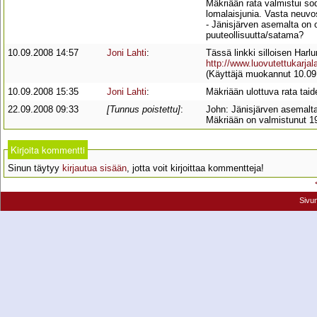
Mäkriään rata valmistui so
lomalaisjunia. Vasta neuvo
- Jänisjärven asemalta on o
puuteollisuutta/satama?
10.09.2008 14:57
Joni Lahti
:
Tässä linkki silloisen Harl
http://www.luovutettukarjala.
(Käyttäjä muokannut 10.09
10.09.2008 15:35
Joni Lahti
:
Mäkriään ulottuva rata taide
22.09.2008 09:33
[Tunnus poistettu]
:
John: Jänisjärven asemalta
Mäkriään on valmistunut 19
Kirjoita kommentti
Sinun täytyy
kirjautua sisään
, jotta voit kirjoittaa kommentteja!
Sivu