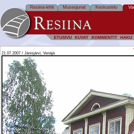
Resiina-lehti
Museojunat
Keskustelu
Va
ETUSIVU
KUVAT
KOMMENTIT
HAKU
21.07.2007 / Jänisjärvi, Venäjä