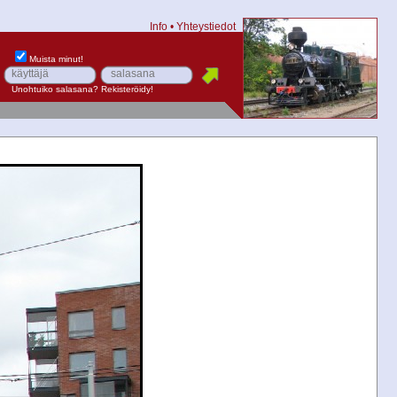
Info
•
Yhteystiedot
Muista minut!
Unohtuiko salasana?
Rekisteröidy!