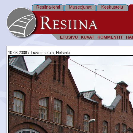
Resiina-lehti
Museojunat
Keskustelu
ETUSIVU
KUVAT
KOMMENTIT
HA
10.08.2008 / Traverssikuja, Helsinki