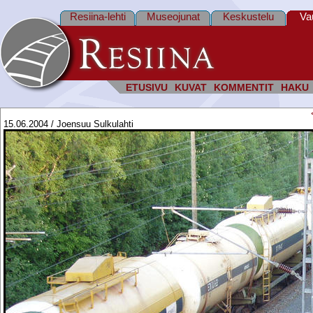
Resiina-lehti
Museojunat
Keskustelu
Va
ETUSIVU
KUVAT
KOMMENTIT
HAKU
15.06.2004 / Joensuu Sulkulahti