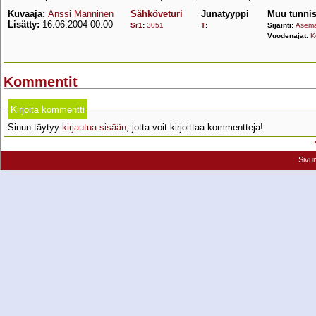
Kuvaaja:
Anssi Manninen
Sähköveturi
Junatyyppi
Muu tunnis
Lisätty:
16.06.2004 00:00
Sr1
:
3051
T
:
Sijainti:
Asema
Vuodenajat:
K
Kommentit
Kirjoita kommentti
Sinun täytyy
kirjautua sisään
, jotta voit kirjoittaa kommentteja!
Sivu