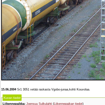
15.06.2004
Sr1 3051 vetää raskasta Vgobo-junaa,kohti Kouvolaa.
Kuvan tiedot
Liikennepaikka:
Joensuu Sulkulahti
(
Liikennepaikan tiedot
)