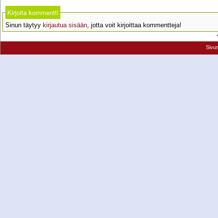
Kirjoita kommentti
Sinun täytyy
kirjautua sisään
, jotta voit kirjoittaa kommentteja!
Sivu