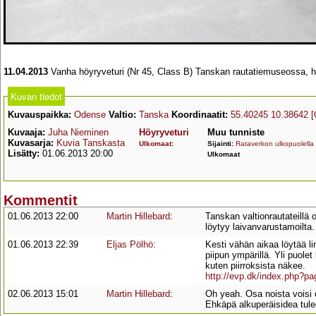
11.04.2013
Vanha höyryveturi (Nr 45, Class B) Tanskan rautatiemuseossa, hu
Kuvan tiedot
Kuvauspaikka:
Odense
Valtio:
Tanska
Koordinaatit:
55.40245 10.38642
[
Kuvaaja:
Juha Nieminen
Höyryveturi
Muu tunniste
Kuvasarja:
Kuvia Tanskasta
Ulkomaat
:
Sijainti:
Rataverkon ulkopuolella
Lisätty:
01.06.2013 20:00
Ulkomaat
Kommentit
01.06.2013 22:00
Martin Hillebard
:
Tanskan valtionrautateillä 
löytyy laivanvarustamoilta.
01.06.2013 22:39
Eljas Pölhö
:
Kesti vähän aikaa löytää li
piipun ympärillä. Yli puole
kuten piirroksista näkee.
http://evp.dk/index.php?p
02.06.2013 15:01
Martin Hillebard
:
Oh yeah. Osa noista voisi o
Ehkäpä alkuperäisidea tulee