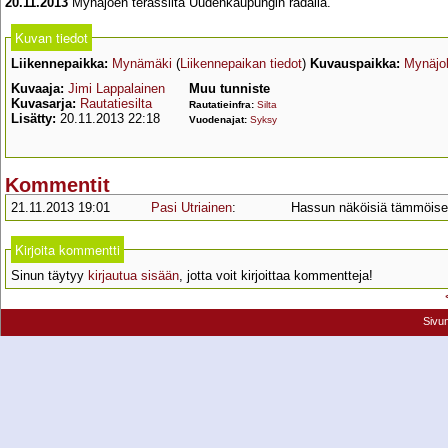
20.11.2013
Mynäjoen terässilta Uudenkaupungin radalla.
Kuvan tiedot
Liikennepaikka:
Mynämäki
(
Liikennepaikan tiedot
)
Kuvauspaikka:
Mynäjo
Kuvaaja:
Jimi Lappalainen
Muu tunniste
Kuvasarja:
Rautatiesilta
Rautatieinfra:
Silta
Lisätty:
20.11.2013 22:18
Vuodenajat:
Syksy
Kommentit
21.11.2013 19:01
Pasi Utriainen
:
Hassun näköisiä tämmöiset
Kirjoita kommentti
Sinun täytyy
kirjautua sisään
, jotta voit kirjoittaa kommentteja!
Sivu