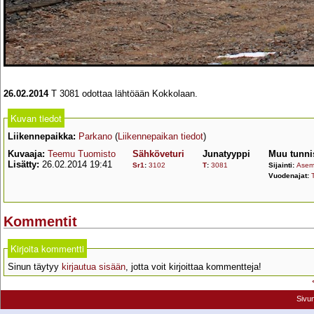
26.02.2014
T 3081 odottaa lähtöään Kokkolaan.
Kuvan tiedot
Liikennepaikka:
Parkano
(
Liikennepaikan tiedot
)
Kuvaaja:
Teemu Tuomisto
Sähköveturi
Junatyyppi
Muu tunni
Lisätty:
26.02.2014 19:41
Sr1
:
3102
T
:
3081
Sijainti:
Asema
Vuodenajat:
T
Kommentit
Kirjoita kommentti
Sinun täytyy
kirjautua sisään
, jotta voit kirjoittaa kommentteja!
Sivu