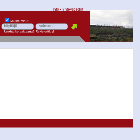
Info
•
Yhteystiedot
Muista minut!
Unohtuiko salasana?
Rekisteröidy!