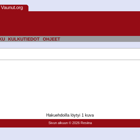
Vaunut.org
KU
KULKUTIEDOT
OHJEET
Hakuehdoilla löytyi 1 kuva
Sivun alkuun
© 2026 Resiina