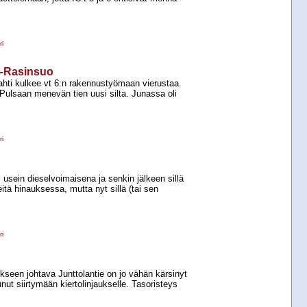
i
i–Rasinsuo
hti kulkee vt 6:n rakennustyömaan vierustaa.
ulsaan menevän tien uusi silta. Junassa oli
i
 usein dieselvoimaisena ja senkin jälkeen sillä
eitä hinauksessa, mutta nyt sillä (tai sen
i
seen johtava Junttolantie on jo vähän kärsinyt
nut siirtymään kiertolinjaukselle. Tasoristeys