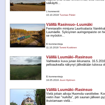
säikäytti...
1 kommentti
10.10.2018
Tuomas Pätäri
Välillä Rasinsuo–Luumäki
Fenniarailin minijuna Lauritsalasta Vainikk
Luumäelle. Syksyinen auringonpaiste on hie
se myöskin...
Ei kommentteja
11.10.2018
Tommi Koskinen
Välillä Luumäki–Rasinsuo
Vaihteeksi kuva junan ikkunasta. 16.5.201
peltoaukealla näkynyt jälkeäkään tulossa ol
Ei kommentteja
16.05.2016
Jouni Hytönen
Välillä Luumäki–Rasinsuo
Vielä joitain aikoja Huomola varoittelee. K
vietin ihan "nurkilla", piti saunan jälkeen py
ikuistamaan vielä...