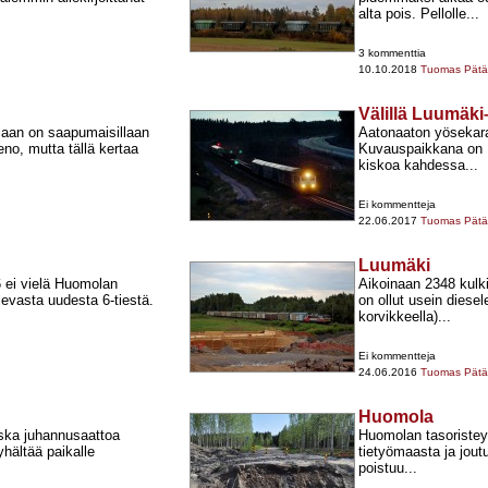
alta pois. Pellolle...
3 kommenttia
10.10.2018
Tuomas Pätär
Välillä Luumäk
alaan on saapumaisillaan
Aatonaaton yösekara
no, mutta tällä kertaa
Kuvauspaikkana on P
kiskoa kahdessa...
Ei kommentteja
22.06.2017
Tuomas Pätär
Luumäki
6 ei vielä Huomolan
Aikoinaan 2348 kulki
evasta uudesta 6-​tiestä.
on ollut usein diesel
korvikkeella)...
Ei kommentteja
24.06.2016
Tuomas Pätär
Huomola
oska juhannusaattoa
Huomolan tasoristeyk
yhältää paikalle
tietyömaasta ja joutu
poistuu...