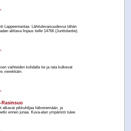
n
hti Lappeenrantaa. Lähitulevaisuudessa tähän
adan alittava linjaus tielle 14766 (Junttolantie).
n
ien vaihteiden kohdalla tie ja rata kulkevat
s vierekkäin.
n
i–Rasinsuo
alkavat pikkuhiljaa hälvenemään, ja
 hetki ennen junaa. Kuva-​alan ympäristö tulee