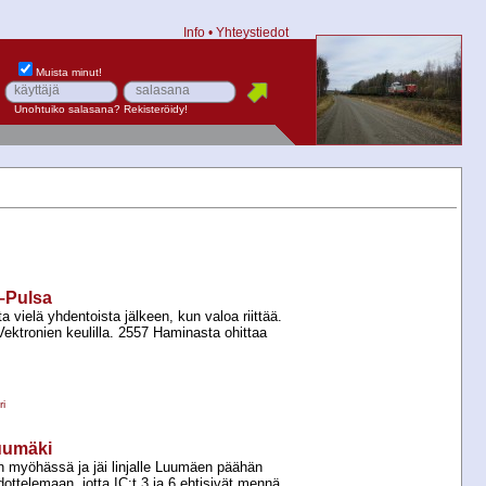
Info
•
Yhteystiedot
Muista minut!
Unohtuiko salasana?
Rekisteröidy!
i–Pulsa
 vielä yhdentoista jälkeen, kun valoa riittää.
 Vektronien keulilla. 2557 Haminasta ohittaa
i
Luumäki
n myöhässä ja jäi linjalle Luumäen päähän
ttelemaan, jotta IC:t 3 ja 6 ehtisivät mennä