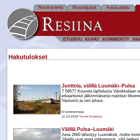
Resiina-lehti
Museojunat
Keskustelu
ETUSIVU
KUVAT
KOMMENTIT
HA
Hakutulokset
Junttola, välillä Luumäki–Pulsa
T 58577 Kouvola lajittelusta Vainikkalaan on
erkaantunut jälkimmäisenä mainitun liikenn
Vaunusto ja sen pituus...
Ei kommentteja
11.10.2018
Tommi Koskinen
Välillä Pulsa–Luumäki
Juna 2660 lähestyy Luumäkeä, mutta monika
Jäljellä ovat enää rohkeimmat, sillä hetkeä 