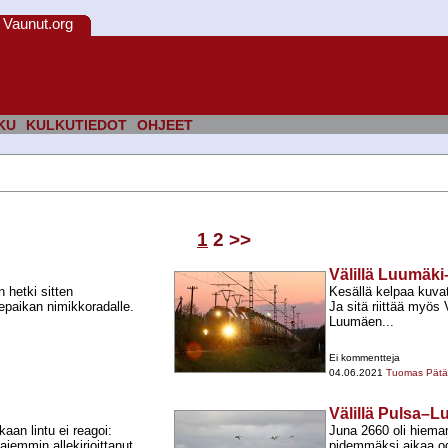
Vaunut.org
KU
KULKUTIEDOT
OHJEET
1
2
>>
Välillä Luumäk
 hetki sitten
Kesällä kelpaa kuvata
epaikan nimikkoradalle.
Ja sitä riittää myös
Luumäen...
Ei kommentteja
04.06.2021
Tuomas Pätär
Välillä Pulsa–
an lintu ei reagoi:
Juna 2660 oli hiema
aiemmin allekirjoittanut
pidemmäksi aikaa odo