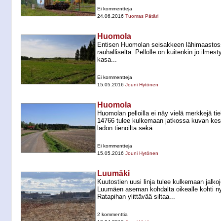
Ei kommentteja
24.06.2016
Tuomas Pätäri
Huomola
Entisen Huomolan seisakkeen lähimaastoss
rauhalliselta. Pellolle on kuitenkin jo ilmes
kasa...
Ei kommentteja
15.05.2016
Jouni Hytönen
Huomola
Huomolan pelloilla ei näy vielä merkkejä t
14766 tulee kulkemaan jatkossa kuvan kesk
ladon tienoilta sekä...
Ei kommentteja
15.05.2016
Jouni Hytönen
Luumäki
Kuutostien uusi linja tulee kulkemaan jalko
Luumäen aseman kohdalta oikealle kohti nyk
Ratapihan ylittävää siltaa...
2 kommenttia