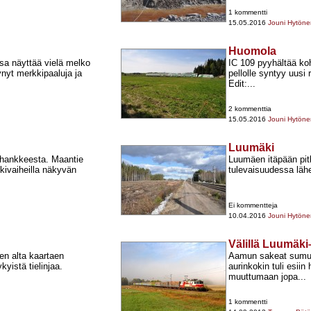
1 kommentti
15.05.2016
Jouni Hytöne
Huomola
a näyttää vielä melko
IC 109 pyyhältää ko
tynyt merkkipaaluja ja
pellolle syntyy uusi r
Edit:...
2 kommenttia
15.05.2016
Jouni Hytöne
Luumäki
iehankkeesta. Maantie
Luumäen itäpään pitk
ivaiheilla näkyvän
tulevaisuudessa lähe
Ei kommentteja
10.04.2016
Jouni Hytöne
Välillä Luumäk
jen alta kaartaen
Aamun sakeat sumut 
yistä tielinjaa.
aurinkokin tuli esiin
muuttumaan jopa...
1 kommentti