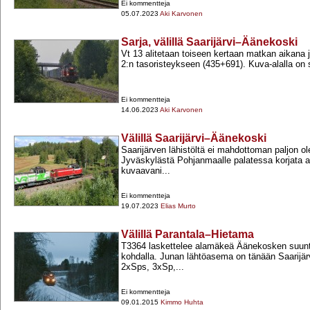
Ei kommentteja
05.07.2023
Aki Karvonen
Sarja, välillä Saarijärvi–Äänekoski
Vt 13 alitetaan toiseen kertaan matkan aikana 
2:n tasoristeykseen (435+​691). Kuva-​alalla on s
Ei kommentteja
14.06.2023
Aki Karvonen
Välillä Saarijärvi–Äänekoski
Saarijärven lähistöltä ei mahdottoman paljon ol
Jyväskylästä Pohjanmaalle palatessa korjata as
kuvaavani...
Ei kommentteja
19.07.2023
Elias Murto
Välillä Parantala–Hietama
T3364 laskettelee alamäkeä Äänekosken suunta
kohdalla. Junan lähtöasema on tänään Saarijär
2xSps, 3xSp,...
Ei kommentteja
09.01.2015
Kimmo Huhta