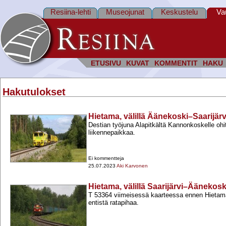
Resiina-lehti
Museojunat
Keskustelu
Va
ETUSIVU
KUVAT
KOMMENTIT
HAKU
Hakutulokset
Hietama, välillä Äänekoski–Saarijärv
Destian työjuna Alapitkältä Kannonkoskelle ohi
liikennepaikkaa.
Ei kommentteja
25.07.2023
Aki Karvonen
Hietama, välillä Saarijärvi–Äänekosk
T 53364 viimeisessä kaarteessa ennen Hietama
entistä ratapihaa.