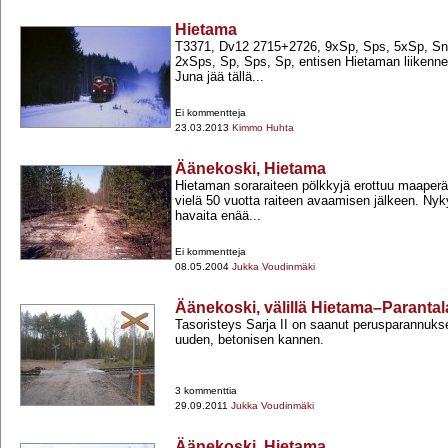
Hietama
T3371, Dv12 2715+​2726, 9xSp, Sps, 5xSp, S
2xSps, Sp, Sps, Sp, entisen Hietaman liikenne
Juna jää tällä...
Ei kommentteja
23.03.2013
Kimmo Huhta
Äänekoski, Hietama
Hietaman soraraiteen pölkkyjä erottuu maaperä
vielä 50 vuotta raiteen avaamisen jälkeen. Nyky
havaita enää...
Ei kommentteja
08.05.2004
Jukka Voudinmäki
Äänekoski, välillä Hietama–Parantal
Tasoristeys Sarja II on saanut perusparannuk
uuden, betonisen kannen.
3 kommenttia
29.09.2011
Jukka Voudinmäki
Äänekoski, Hietama