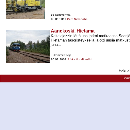
15 kommenttia
18.05.2011
Petri Simonaho
Äänekoski, Hietama
Keitelejazzin lättäjuna jatkoi matkaansa Saarij
Hietaman tasoristeyksellä ja otti uusia matkust
juna...
Ei kommentteja
26.07.2007
Jukka Voudinmäki
Hakueh
Sivu