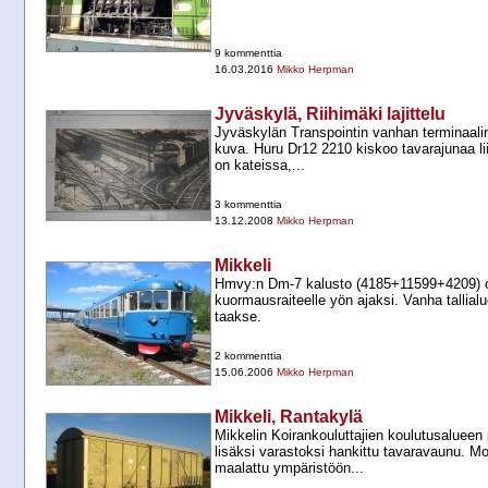
9 kommenttia
16.03.2016
Mikko Herpman
Jyväskylä, Riihimäki lajittelu
Jyväskylän Transpointin vanhan terminaalin 
kuva. Huru Dr12 2210 kiskoo tavarajunaa li
on kateissa,...
3 kommenttia
13.12.2008
Mikko Herpman
Mikkeli
Hmvy:n Dm-​7 kalusto (4185+​11599+​4209) 
kuormausraiteelle yön ajaksi. Vanha tallial
taakse.
2 kommenttia
15.06.2006
Mikko Herpman
Mikkeli, Rantakylä
Mikkelin Koirankouluttajien koulutusalueen 
lisäksi varastoksi hankittu tavaravaunu. 
maalattu ympäristöön...