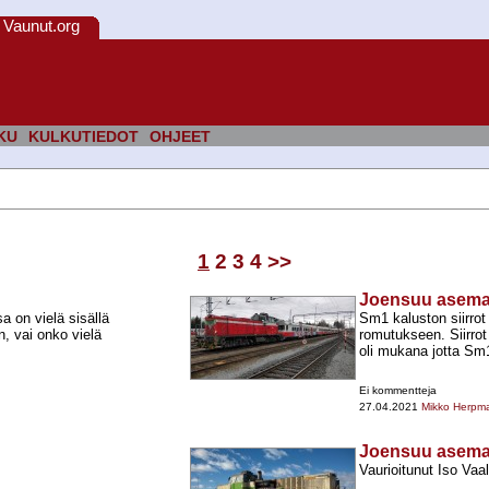
Vaunut.org
KU
KULKUTIEDOT
OHJEET
1
2
3
4
>>
Joensuu asem
 on vielä sisällä
Sm1 kaluston siirro
n, vai onko vielä
romutukseen. Siirrot
oli mukana jotta Sm1
Ei kommentteja
27.04.2021
Mikko Herpm
Joensuu asem
Vaurioitunut Iso Vaal