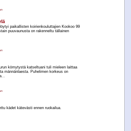
an
ylä
löytyi paikallisten koirienkouluttajien Kookoo 99
tain puuvaunusta on rakenneltu tällainen
an
run kömytystä katseltuani tuli mieleen laittaa
:sta männänlaesta. Puhelimen korkeus on
...
an
ettu kädet kätevästi ennen ruokailua.