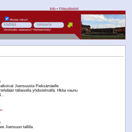
Info
•
Yhteystiedot
Muista minut!
Unohtuiko salasana?
Rekisteröidy!
a
t alkoivat Joensuusta Pieksämäelle
 tehdään tällaisella yhdistelmällä. Hkba vaunu
...
an
a
ee Joensuun tallilla.