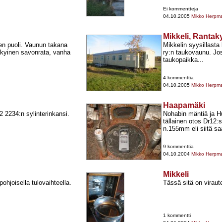
Ei kommentteja
04.10.2005
Mikko Herpm
Mikkeli, Rantak
nen puoli. Vaunun takana
Mikkelin syysillasta 
kyinen savonrata, vanha
ry:n taukovaunu. Jos
taukopaikka...
4 kommenttia
04.10.2005
Mikko Herpm
Haapamäki
2234:n sylinterinkansi.
Nohabin mäntiä ja Hu
tällainen otos Dr12
n.155mm eli siitä saa
9 kommenttia
04.10.2004
Mikko Herpm
Mikkeli
ohjoisella tulovaihteella.
Tässä sitä on viraut
1 kommentti