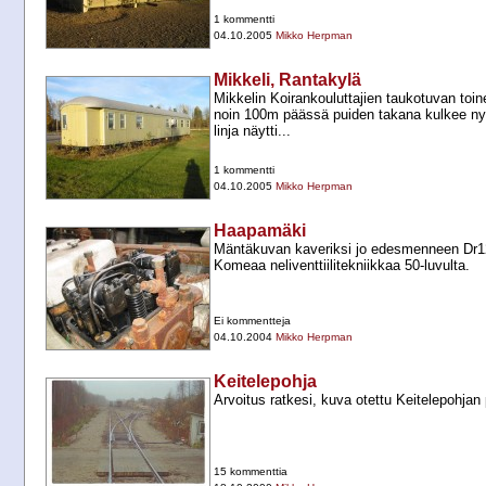
1 kommentti
04.10.2005
Mikko Herpman
Mikkeli, Rantakylä
Mikkelin Koirankouluttajien taukotuvan toi
noin 100m päässä puiden takana kulkee ny
linja näytti...
1 kommentti
04.10.2005
Mikko Herpman
Haapamäki
Mäntäkuvan kaveriksi jo edesmenneen Dr12 
Komeaa neliventtiilitekniikkaa 50-​luvulta.
Ei kommentteja
04.10.2004
Mikko Herpman
Keitelepohja
Arvoitus ratkesi, kuva otettu Keitelepohjan p
15 kommenttia