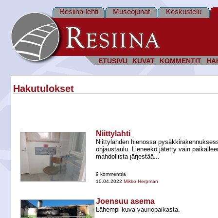
Resiina-lehti
Museojunat
Keskustelu
ETUSIVU
KUVAT
KOMMENTIT
HA
Hakutulokset
Niittylahti
Niittylahden hienossa pysäkkirakennuksessa
ohjaustaulu. Lieneekö jätetty vain paikallee
mahdollista järjestää...
9 kommenttia
10.04.2022
Mikko Herpman
Joensuu asema
Lähempi kuva vauriopaikasta.