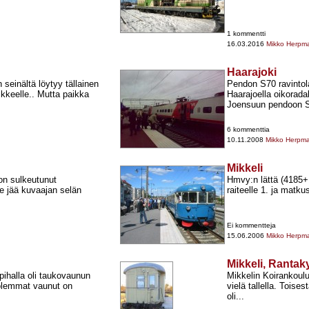
1 kommentti
16.03.2016
Mikko Herpm
Haarajoki
seinältä löytyy tällainen
Pendon S70 ravintol
ikkeelle.. Mutta paikka
Haarajoella oikoradal
Joensuun pendoon S
6 kommenttia
10.11.2008
Mikko Herpm
Mikkeli
on sulkeutunut
Hmvy:n lättä (4185+​
ue jää kuvaajan selän
raiteelle 1. ja matkus
Ei kommentteja
15.06.2006
Mikko Herpm
Mikkeli, Rantak
pihalla oli taukovaunun
Mikkelin Koirankoulu
Molemmat vaunut on
vielä tallella. Toises
oli...