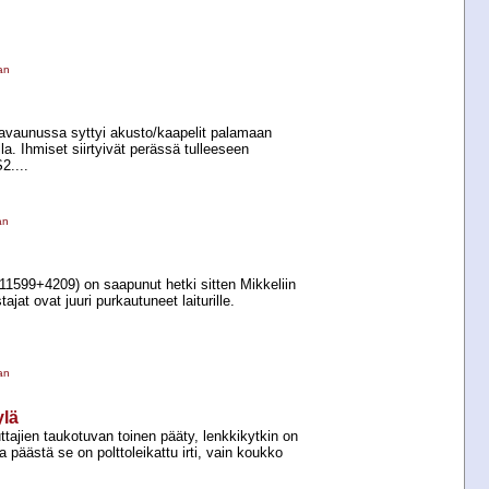
an
avaunussa syttyi akusto/kaapelit palamaan
la. Ihmiset siirtyivät perässä tulleeseen
2....
an
11599+​4209) on saapunut hetki sitten Mikkeliin
tajat ovat juuri purkautuneet laiturille.
an
ylä
ttajien taukotuvan toinen pääty, lenkkikytkin on
ta päästä se on polttoleikattu irti, vain koukko