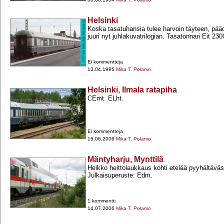
Helsinki
Koska tasatuhansia tulee harvoin täyteen, pää
juuri nyt juhlakuvatrilogian. Tasatonnari Eit 23000
Ei kommentteja
13.04.1995
Mika T. Polamo
Helsinki, Ilmala ratapiha
CEmt. ELht.
Ei kommentteja
15.06.2006
Mika T. Polamo
Mäntyharju, Mynttilä
Heikko heittolaukkaus kohti etelää pyyhältäväs
Julkaisuperuste: Edm.
1 kommentti
14.07.2006
Mika T. Polamo