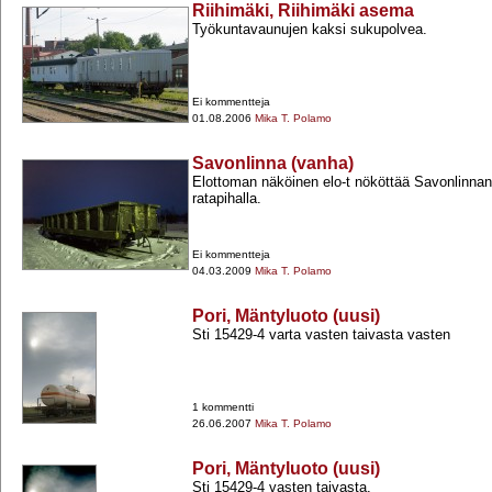
Riihimäki, Riihimäki asema
Työkuntavaunujen kaksi sukupolvea.
Ei kommentteja
01.08.2006
Mika T. Polamo
Savonlinna (vanha)
Elottoman näköinen elo-​t nököttää Savonlinnan
ratapihalla.
Ei kommentteja
04.03.2009
Mika T. Polamo
Pori, Mäntyluoto (uusi)
Sti 15429-​4 varta vasten taivasta vasten
1 kommentti
26.06.2007
Mika T. Polamo
Pori, Mäntyluoto (uusi)
Sti 15429-​4 vasten taivasta.