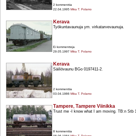
2 kommenttia
22.04.1995
Mika T. Polamo
Kerava
Työkuntavaunuja ym. virkatarvevaunuja.
Ei kommentteja
29.05.1997
Mika T. Polamo
Kerava
Säiliövaunu BGo 0197411-​2.
2 kommenttia
03.04.1986
Mika T. Polamo
Tampere, Tampere Viinikka
Trust me -​I know what I am moving. TB:n Stb 1
8 kommenttia
08.06.1984
Mika T. Polamo