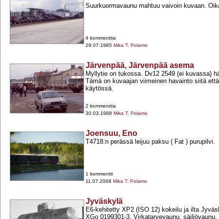
Suurkuormavaunu mahtuu vaivoin kuvaan. Oikai
4 kommenttia
29.07.1985
Mika T. Polamo
Järvenpää, Järvenpää asema
Myllytie on tukossa. Dv12 2549 (ei kuvassa) hää
Tämä on kuvaajan viimeinen havainto siitä ett
käytössä.
2 kommenttia
30.03.1988
Mika T. Polamo
Joensuu, Eno
T4718:n perässä leijuu paksu ( Fat ) purupilvi.
1 kommentti
11.07.2008
Mika T. Polamo
Jyväskylä
E6-​kehitetty XP2 (ISO 12) kokeilu ja ilta Jyväsky
XGo 0199301-​3. Virkatarvevaunu, säiliövaunu.