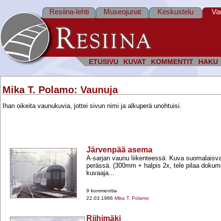
Resiina-lehti
Museojunat
Keskustelu
Va
ETUSIVU
KUVAT
KOMMENTIT
HAKU
Mika T. Polamo
: Vaunuja
Ihan oikeita vaunukuvia, jottei sivun nimi ja alkuperä unohtuisi.
Järvenpää asema
A-​sarjan vaunu liikenteessä: Kuva suomalais
perässä. (300mm +​ halpis 2x, tele pilaa dokum
kuvaaja...
9 kommenttia
22.03.1986
Mika T. Polamo
Riihimäki