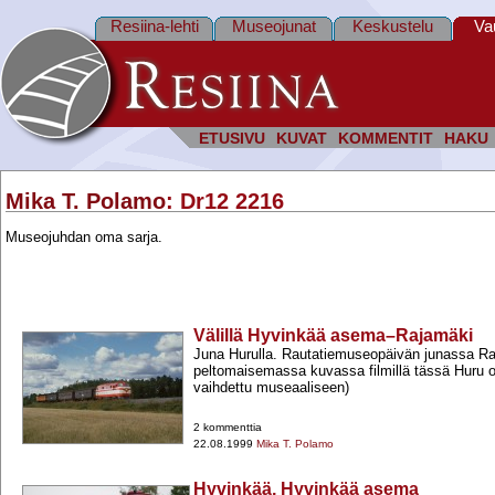
Resiina-lehti
Museojunat
Keskustelu
Va
ETUSIVU
KUVAT
KOMMENTIT
HAKU
Mika T. Polamo
: Dr12 2216
Museojuhdan oma sarja.
Välillä Hyvinkää asema–Rajamäki
Juna Hurulla. Rautatiemuseopäivän junassa R
peltomaisemassa kuvassa filmillä tässä Huru o
vaihdettu museaaliseen)
2 kommenttia
22.08.1999
Mika T. Polamo
Hyvinkää, Hyvinkää asema