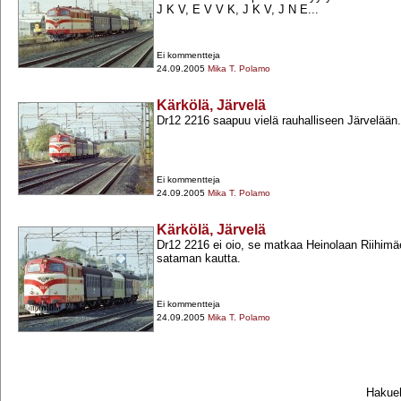
J K V, E V V K, J K V, J N E...
Ei kommentteja
24.09.2005
Mika T. Polamo
Kärkölä, Järvelä
Dr12 2216 saapuu vielä rauhalliseen Järvelään.
Ei kommentteja
24.09.2005
Mika T. Polamo
Kärkölä, Järvelä
Dr12 2216 ei oio, se matkaa Heinolaan Riihimä
sataman kautta.
Ei kommentteja
24.09.2005
Mika T. Polamo
Hakueh