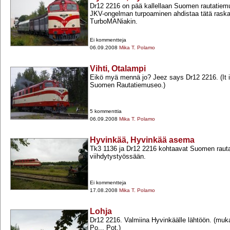
Dr12 2216 on pää kallellaan Suomen rautatie
JKV-​ongelman turpoaminen ahdistaa tätä raska
TurboMANiakin.
Ei kommentteja
06.09.2008
Mika T. Polamo
Vihti, Otalampi
Eikö myä mennä jo? Jeez says Dr12 2216. (It 
Suomen Rautatiemuseo.)
5 kommenttia
06.09.2008
Mika T. Polamo
Hyvinkää, Hyvinkää asema
Tk3 1136 ja Dr12 2216 kohtaavat Suomen rauta
viihdytystyössään.
Ei kommentteja
17.08.2008
Mika T. Polamo
Lohja
Dr12 2216. Valmiina Hyvinkäälle lähtöön. (m
Po... Pot.)