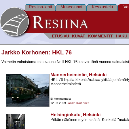
Resiina-lehti
Museojunat
Keskustelu
Va
ETUSIVU
KUVAT
KOMMENTIT
HAKU
Jarkko Korhonen
: HKL 76
Valmetin valmistama raitiovaunu Nr II HKL 76 kasvoi tänä vuonna saksalaisitt
Mannerheimintie, Helsinki
HKL 76 linjalla 8 kohti Arabiaa ylittää jo hämär
Mannerheimintietä.
Ei kommentteja
12.06.2009
Jarkko Korhonen
Helsinginkatu, Helsinki
Pitkän näköinen myös sisältä. Keskellä "matala