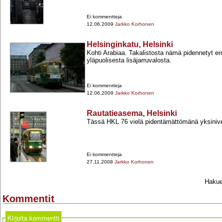
Ei kommentteja
12.06.2009
Jarkko Korhonen
Helsinginkatu, Helsinki
Kohti Arabiaa. Takalistosta nämä pidennetyt er
yläpuolisesta lisäjarruvalosta.
Ei kommentteja
12.06.2009
Jarkko Korhonen
Rautatieasema, Helsinki
Tässä HKL 76 vielä pidentämättömänä yksinive
Ei kommentteja
27.11.2008
Jarkko Korhonen
Hakueh
Kommentit
Kirjoita kommentti