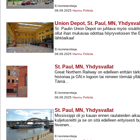
Ei kommentteja
08.09.2025
Hannu Peltola
Union Depot, St. Paul, MN, Yhdysval
St. Paulin Union Depot on juhlava myös sisätiloi
ollut ihan mukavaa odottaa höyryvetoisen the E
lähtöaikaa!
Ei kommentteja
08.09.2025
Hannu Peltola
St. Paul, MN, Yhdysvallat
Great Northern Railway on edelleen erittäin tär
historiaa ja GN:n logoon tai nimeen törmää yllä
Tämä...
Ei kommentteja
08.09.2025
Hannu Peltola
St. Paul, MN, Yhdysvallat
Mississippi oli jo kauan ennen rautateiden aikaa
kuljetusreitti ja se on sitä edelleen erityisesti 
hivenen...
Ei kommentteja