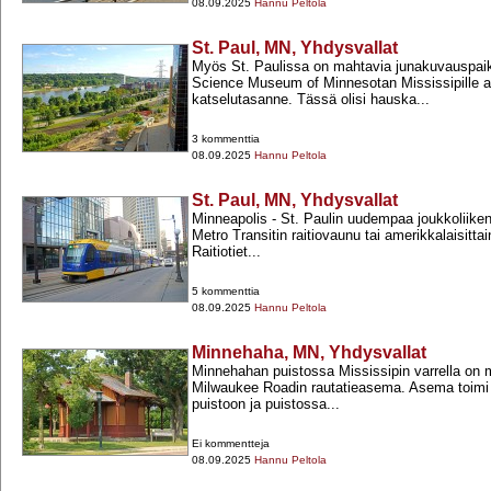
08.09.2025
Hannu Peltola
St. Paul, MN, Yhdysvallat
Myös St. Paulissa on mahtavia junakuvauspai
Science Museum of Minnesotan Mississipille 
katselutasanne. Tässä olisi hauska...
3 kommenttia
08.09.2025
Hannu Peltola
St. Paul, MN, Yhdysvallat
Minneapolis -​ St. Paulin uudempaa joukkoliik
Metro Transitin raitiovaunu tai amerikkalaisittai
Raitiotiet...
5 kommenttia
08.09.2025
Hannu Peltola
Minnehaha, MN, Yhdysvallat
Minnehahan puistossa Mississipin varrella on
Milwaukee Roadin rautatieasema. Asema toimi 
puistoon ja puistossa...
Ei kommentteja
08.09.2025
Hannu Peltola