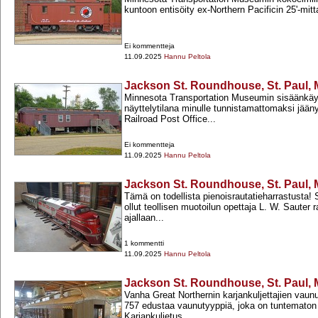
kuntoon entisöity ex-​Northern Pacificin 25'-​mit
Ei kommentteja
11.09.2025
Hannu Peltola
Jackson St. Roundhouse, St. Paul, 
Minnesota Transportation Museumin sisäänkäyn
näyttelytilana minulle tunnistamattomaksi jään
Railroad Post Office...
Ei kommentteja
11.09.2025
Hannu Peltola
Jackson St. Roundhouse, St. Paul, 
Tämä on todellista pienoisrautatieharrastusta! S
ollut teollisen muotoilun opettaja L. W. Sauter r
ajallaan...
1 kommentti
11.09.2025
Hannu Peltola
Jackson St. Roundhouse, St. Paul, 
Vanha Great Northernin karjankuljettajien vaunu
757 edustaa vaunutyyppiä, joka on tuntemato
Karjankuljetus...