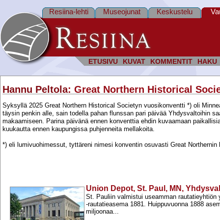
Resiina-lehti
Museojunat
Keskustelu
Va
ETUSIVU
KUVAT
KOMMENTIT
HAKU
Hannu Peltola
: Great Northern Historical Soci
Syksyllä 2025 Great Northern Historical Societyn vuosikonventti *) oli Minneap
täysin penkin alle, sain todella pahan flunssan pari päivää Yhdysvaltoihin
makaamiseen. Parina päivänä ennen konventtia ehdin kuvaamaan paikallisia 
kuukautta ennen kaupungissa puhjenneita mellakoita.
*) eli lumivuohimessut, tyttäreni nimesi konventin osuvasti Great Northerni
Union Depot, St. Paul, MN, Yhdysval
St. Pauliin valmistui useamman rautatieyhtiön
-​rautatieasema 1881. Huippuvuonna 1888 asema
miljoonaa...