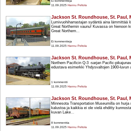
Ei kommentteja
11.09.2025
Hannu Peltola
Jackson St. Roundhouse, St. Paul, 
Lumivuohiharrastajan sydäntä aina lämmittää 
Great Northernin vaunu! Kuvassa on hienoon k
Great Northern...
Ei kommentteja
11.09.2025
Hannu Peltola
Jackson St. Roundhouse, St. Paul, 
Northern Pacificin Q-​3 -​sarjan Pacific-​pikajun
edustava esimerkki Yhdysvaltojen 1900-​luvun a
1 kommentti
11.09.2025
Hannu Peltola
Jackson St. Roundhouse, St. Paul, 
Minnesota Transportation Museumilla on hurja 
kalustoa ja kaikkia ei ole vielä ehditty kunnos
kuvan Lake...
8 kommenttia
11.09.2025
Hannu Peltola