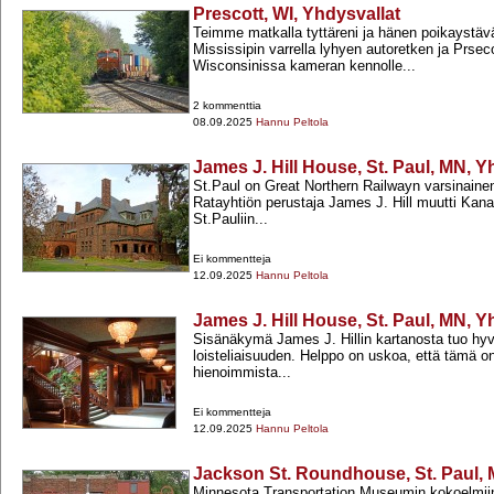
Prescott, WI, Yhdysvallat
Teimme matkalla tyttäreni ja hänen poikaystä
Mississipin varrella lyhyen autoretken ja Prsec
Wisconsinissa kameran kennolle...
2 kommenttia
08.09.2025
Hannu Peltola
James J. Hill House, St. Paul, MN, Y
St.Paul on Great Northern Railwayn varsinaine
Ratayhtiön perustaja James J. Hill muutti Kan
St.Pauliin...
Ei kommentteja
12.09.2025
Hannu Peltola
James J. Hill House, St. Paul, MN, Y
Sisänäkymä James J. Hillin kartanosta tuo hyvi
loisteliaisuuden. Helppo on uskoa, että tämä 
hienoimmista...
Ei kommentteja
12.09.2025
Hannu Peltola
Jackson St. Roundhouse, St. Paul, 
Minnesota Transportation Museumin kokoelmiin