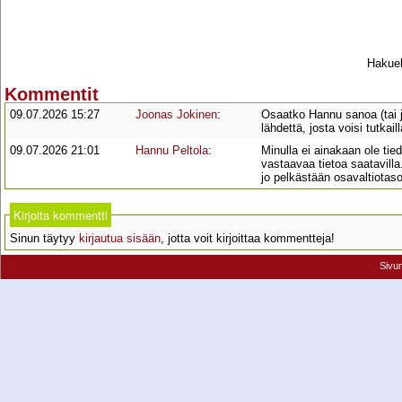
Hakueh
Kommentit
09.07.2026 15:27
Joonas Jokinen
:
Osaatko Hannu sanoa (tai 
lähdettä, josta voisi tutkai
09.07.2026 21:01
Hannu Peltola
:
Minulla ei ainakaan ole ti
vastaavaa tietoa saatavilla
jo pelkästään osavaltiotas
Kirjoita kommentti
Sinun täytyy
kirjautua sisään
, jotta voit kirjoittaa kommentteja!
Sivu